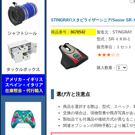
STINGRAY/スタビライザーシニア/Senior SR-Ｘ
商品番号：
8678542
製造元：STINGRAY
型式：SR-ＸＲIII-1
販売単位：１セット
購入数量：
選び方と注意点
商品を選択する際は、型式、スペック、
交換の場合は、現物型番や既存写真があ
類似品でも付属品や接続方式が異なるこ
関連オプションの同時手配により施工や