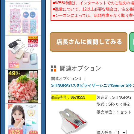
■WEB特価は、インターネットでのご注文の
■数量について、12以上必要な場合は、注文
■シーズンによっては、店頭在庫がなく取り寄
関連オプション１：
STINGRAY/スタビライザーシニア/Senior SR-
商品番号：
8678559
製造元：STINGRAY
型式：SR-ＸＲIII-2
販売単位：１セット
購入数量：