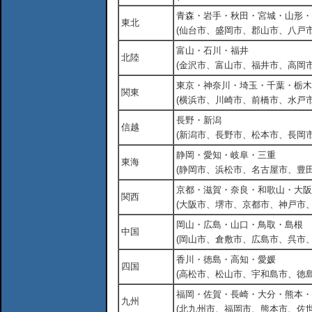
青森・岩手・秋田・宮城・山形・
東北
(仙台市、盛岡市、郡山市、八戸市
富山・石川・福井
北陸
(金沢市、富山市、福井市、高岡市
東京・神奈川・埼玉・千葉・栃木
関東
(横浜市、川崎市、前橋市、水戸市
長野・新潟
信越
(新潟市、長野市、松本市、長岡市
静岡・愛知・岐阜・三重
東海
(静岡市、浜松市、名古屋市、豊田
京都・滋賀・奈良・和歌山・大阪
関西
(大阪市、堺市、京都市、神戸市
岡山・広島・山口・鳥取・島根
中国
(岡山市、倉敷市、広島市、呉市
香川・徳島・高知・愛媛
四国
(高松市、松山市、宇和島市、徳島
福岡・佐賀・長崎・大分・熊本・
九州
(北九州市、福岡市、熊本市、佐