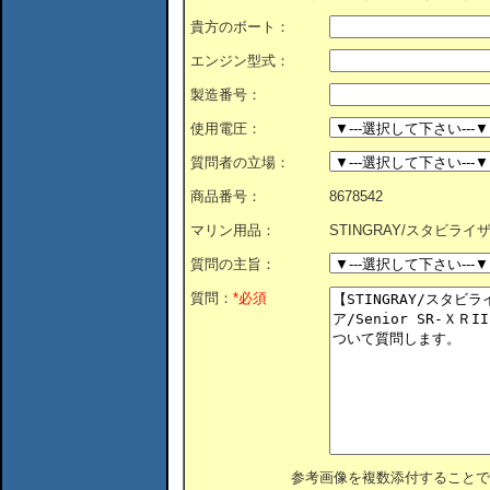
貴方のボート：
エンジン型式：
製造番号：
使用電圧：
質問者の立場：
商品番号：
8678542
マリン用品：
STINGRAY/スタビライザー
質問の主旨：
質問：
*必須
参考画像を複数添付することで