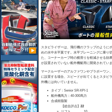
スタビライザーは、飛行機のフラップのように
めの水中水平翼です。水平プレーニングに乗り
た、コーナーカーブ時の横滑りを軽減させる効
が設置されていない船外機艇用に開発されてい
マークルーザーのアルファワンやブラボーワン
に設置する場合、スピードが出てくるとスタビ
外機には向いていません。
タイプ：Senior SR-XPI-1
船外機馬力：40-300馬力
合成樹脂製
【総合評点】
22
リフト．．．．10