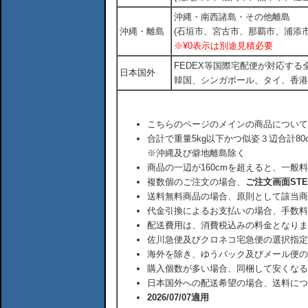
沖縄・南西諸島・その他離島
沖縄・離島
(石垣市、宮古市、那覇市、浦添市
※¥0表示は別途見積必要
FEDEX等国際宅配便が対応す
日本国外
韓国、シンガポール、タイ、香港
こちらのページのメインの商品について
合計で重量5kg以下かつ似姿３辺合計80
※沖縄及び僻地離島除く
商品の一辺が160cmを超えると、一般
複数個のご注文の場合、
ご注文画面ST
送料無料商品の場合、原則として該当商
代金引換によるお支払いの場合、手数料
配送費用は、消費税込みの料金となりま
佐川急便及びクロネコ宅急便の選択指定
海外を除き、ゆうパック及びメール便の
購入個数が多い場合、同梱して安くなる
日本国外への配送希望の場合、送料につ
2026/07/07適用