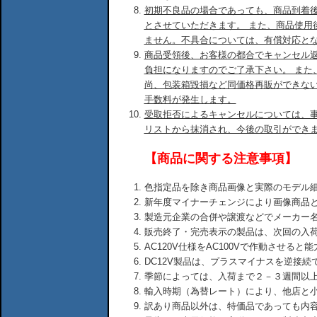
初期不良品の場合であっても、商品到着後
とさせていただきます。 また、商品使用
ません。不具合については、有償対応と
商品受領後、お客様の都合でキャンセル
負担になりますのでご了承下さい。 また
尚、包装箱毀損など同価格再販ができな
手数料が発生します。
受取拒否によるキャンセルについては、
リストから抹消され、今後の取引ができ
【商品に関する注意事項】
色指定品を除き商品画像と実際のモデル
新年度マイナーチェンジにより画像商品
製造元企業の合併や譲渡などでメーカー
販売終了・完売表示の製品は、次回の入
AC120V仕様をAC100Vで作動させる
DC12V製品は、プラスマイナスを逆接
季節によっては、入荷まで２－３週間以
輸入時期（為替レート）により、他店と
訳あり商品以外は、特価品であっても内