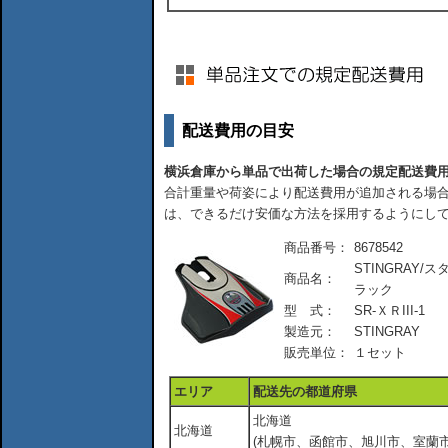
配送費用の目安
横浜倉庫から単品で出荷した場合の規定配送費
合計重量や荷姿により配送費用が追加される場合
は、できるだけ安価な方法を採用するようにし
商品番号：
8678542
STINGRAY/スタ
商品名：
ラック
型 式：
SR-ＸＲIII-1
製造元：
STINGRAY
販売単位：
１セット
エリア
配送先の都道府県
北海道
北海道
(札幌市、函館市、旭川市、室蘭市