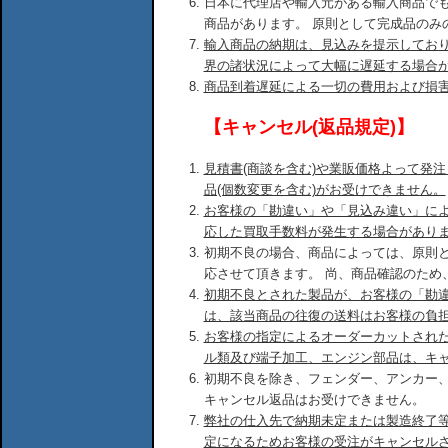
日本に代理店や輸入元がある輸入商品で
商品があります。 原則として完成品のみ
輸入商品の納期は、見込みを提示してお
界の諸状況によって大幅に遅延する場合
商品到着遅延による一切の費用および損
【キャンセル(返品規定)】
見積書(商談を含む)や業販価格よって発
品(個数変更を含む)がお受けできません。
お客様の「勘違い」や「見込み違い」に
応した買取手数料が発生する場合があり
初期不良の場合、商品によっては、原則
応させて頂きます。 尚、商品確認のため
初期不良とされた製品が、お客様の「勘
は、該当商品の往復の送料はお客様の負
お客様の指定によるオーダーカットされ
ル類及び端子加工、エンジン部品は、キ
初期不良を除き、フェンダー、アンカー
キャンセル返品はお受けできません。
弊社の仕入先で納期未定または製造終了
定になるためお客様の受注がキャンセル