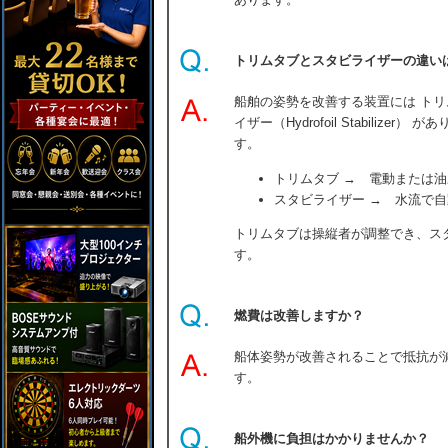
トリムタブとスタビライザーの違い
船舶の姿勢を改善する装置には トリムタ
イザー（Hydrofoil Stabiliz
す。
トリムタブ → 電動または
スタビライザー → 水流で
トリムタブは操縦者が調整でき、ス
す。
燃費は改善しますか？
船体姿勢が改善されることで抵抗が
す。
船外機に負担はかかりませんか？