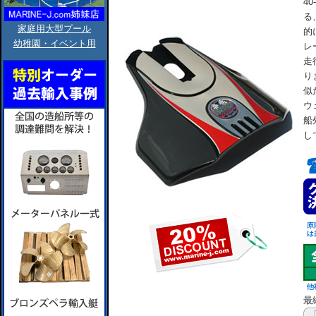
4
る
家庭用大型プール
的
幼稚園・イベント用
レ
走
り
似
ウ
船
し
最終