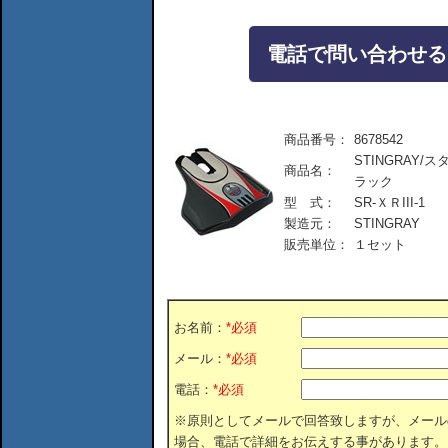
電話で問い合わせる：04
商品番号：
8678542
STINGRAY/スタ
商品名：
ラック
型 式：
SR-ＸＲIII-1
製造元：
STINGRAY
販売単位：
１セット
お名前：
*必須
メール：
*必須
電話：
*必須
※原則としてメールで回答致しますが、メール
場合、電話で詳細をお伝えする事があります。