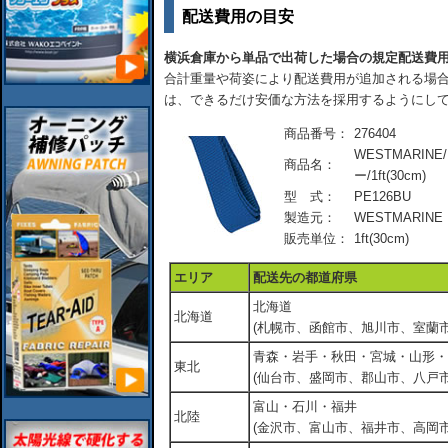
配送費用の目安
横浜倉庫から単品で出荷した場合の規定配送費
合計重量や荷姿により配送費用が追加される場合
は、できるだけ安価な方法を採用するようにし
商品番号：
276404
WESTMARIN
商品名：
ー/1ft(30cm)
型 式：
PE126BU
製造元：
WESTMARINE
販売単位：
1ft(30cm)
エリア
配送先の都道府県
北海道
北海道
(札幌市、函館市、旭川市、室蘭市
青森・岩手・秋田・宮城・山形・
東北
(仙台市、盛岡市、郡山市、八戸市
富山・石川・福井
北陸
(金沢市、富山市、福井市、高岡市