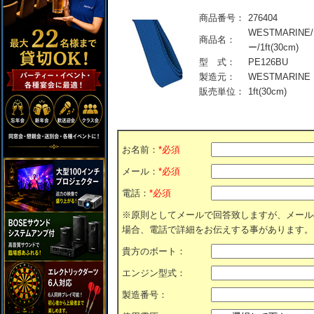
商品番号：
276404
WESTMARIN
商品名：
ー/1ft(30cm)
型 式：
PE126BU
製造元：
WESTMARINE
販売単位：
1ft(30cm)
お名前：
*必須
メール：
*必須
電話：
*必須
※原則としてメールで回答致しますが、メール
場合、電話で詳細をお伝えする事があります。
貴方のボート：
エンジン型式：
製造番号：