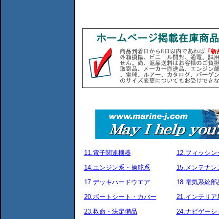
11.電子関連機器
12.フィッシ
14.エンジン系・操舵系
15.メンテナ
17.デッキハードウエア
18.電気系統部
20.ボートシート・カバー
21.インテリア
23.救命・法定備品
24.ナビゲーシ