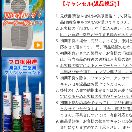
【キャンセル(返品規定)】
見積書(商談を含む)や業販価格よって発
品(個数変更を含む)がお受けできません。
お客様の「勘違い」や「見込み違い」に
応した買取手数料が発生する場合があり
初期不良の場合、商品によっては、原則
応させて頂きます。 尚、商品確認のため
初期不良とされた製品が、お客様の「勘
は、該当商品の往復の送料はお客様の負
お客様の指定によるオーダーカットされ
ル類及び端子加工、エンジン部品は、キ
初期不良を除き、フェンダー、アンカー
キャンセル返品はお受けできません。
弊社の仕入先で納期未定または製造終了
定になるためお客様の受注がキャンセル
初期不良品の場合であっても、商品到着後
とさせていただきます。 また、商品使用
ません。不具合については、有償対応と
商品受領後、お客様の都合でキャンセル
負担になりますのでご了承下さい。 また