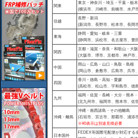
東京・神奈川・埼玉・千葉・栃木
関東
(横浜市、川崎市、前橋市、水戸市
長野・新潟
信越
(新潟市、長野市、松本市、長岡市
静岡・愛知・岐阜・三重
東海
(静岡市、浜松市、名古屋市、豊田
京都・滋賀・奈良・和歌山・大阪
関西
(大阪市、堺市、京都市、神戸市
岡山・広島・山口・鳥取・島根
中国
(岡山市、倉敷市、広島市、呉市
香川・徳島・高知・愛媛
四国
(高松市、松山市、宇和島市、徳島
福岡・佐賀・長崎・大分・熊本・
九州
(北九州市、福岡市、熊本市、佐
沖縄・南西諸島・その他離島
沖縄・離島
(石垣市、宮古市、那覇市、浦添市
※¥0表示は別途見積必要
FEDEX等国際宅配便が対応す
日本国外