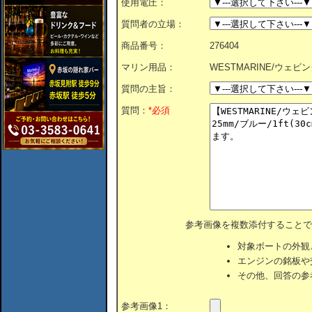
使用電圧：
質問者の立場：
商品番号：
276404
マリン用品：
WESTMARINE/ウェビン
質問の主旨：
質問：
*必須
参考画像を複数添付することで
対象ボートの外観
エンジンの銘板や
その他、回答の参
参考画像1：