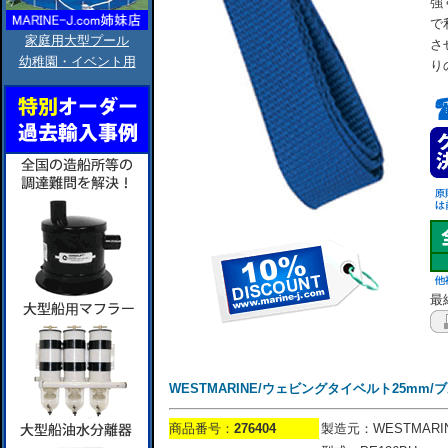
強
で
家庭用大型プール
さ
幼稚園・イベント用
り
最終
WESTMARINE/ウェビングタイベルト25mm/ブルー
商品番号：
276404
製造元：WESTMARI