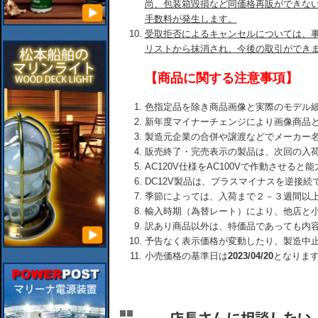
尚、包装箱毀損など同価格再販ができな
手数料が発生します。
受取拒否によるキャンセルについては、
リストから抹消され、今後の取引ができ
【商品に関する注意事項】
色指定品を除き商品画像と実際のモデル
新年度マイナーチェンジにより画像商品
製造元企業の合併や譲渡などでメーカー
販売終了・完売表示の製品は、次回の入
AC120V仕様をAC100Vで作動させる
DC12V製品は、プラスマイナスを逆接
季節によっては、入荷まで２－３週間以
輸入時期（為替レート）により、他店と
訳あり商品以外は、特価品であっても内
予告なく表示価格が変動したり、製造中
小売価格の基準日は
2023/04/20
となりま