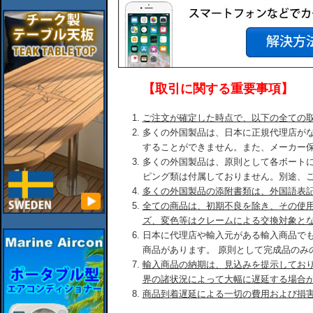
【取引に関する重要事項】
ご注文が確定した時点で、以下の全ての
多くの外国製品は、日本に正規代理店が
することができません。また、メーカー
多くの外国製品は、原則として各ボート
ピング類は付属しておりません。別途、
多くの外国製品の添附書類は、外国語表
全ての商品は、初期不良を除き、その使
ズ、変色等はクレームによる交換対象と
日本に代理店や輸入元がある輸入商品で
商品があります。 原則として完成品のみ
輸入商品の納期は、見込みを提示してお
界の諸状況によって大幅に遅延する場合
商品到着遅延による一切の費用および損