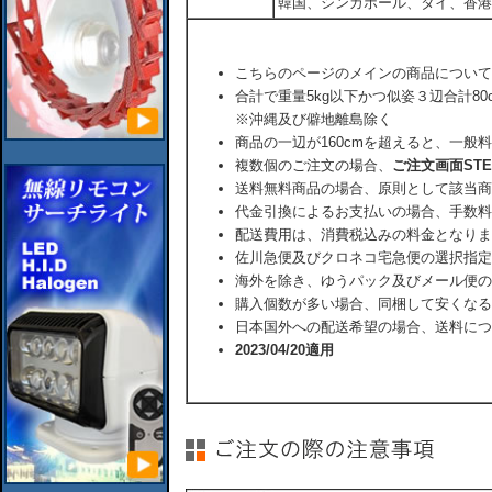
韓国、シンガポール、タイ、香港
こちらのページのメインの商品について
合計で重量5kg以下かつ似姿３辺合計80
※沖縄及び僻地離島除く
商品の一辺が160cmを超えると、一般
複数個のご注文の場合、
ご注文画面ST
送料無料商品の場合、原則として該当商
代金引換によるお支払いの場合、手数料
配送費用は、消費税込みの料金となりま
佐川急便及びクロネコ宅急便の選択指定
海外を除き、ゆうパック及びメール便の
購入個数が多い場合、同梱して安くなる
日本国外への配送希望の場合、送料につ
2023/04/20適用