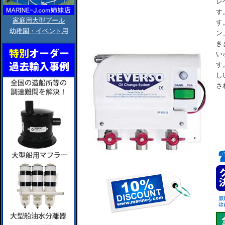
レ
す
家庭用大型プール
す
幼稚園・イベント用
ン
き
い
す
し
さ