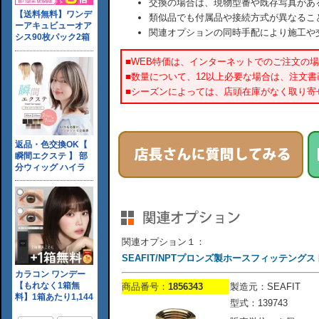
交換の場合は、現物型番や既存写真があ
類似品でも付属品や接続方式が異なるこ
関連オプションの同時手配により施工や
■WEB特価は、インターネットでのご注文の
■数量について、12以上必要な場合は、注文
■シーズンによっては、店頭在庫がなく取り寄
関連オプション１：
SEAFIT/NPTプロンズ製ホースフィッテングストレート
商品番号：
1856343
製造元：SEAFIT
型式：139743