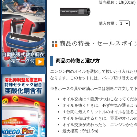
販売単位：1ft(30cm)
購入数量：
商品の特徴と選び方
エンジン内のオイルを選択して抜いたり入れた
なります。このセットには、バルブ切り替えと
※各ホース金具や耐油ホースは別途ご注文して
オイル交換は１箇所づつおこなってくだ
オイルを抜くときは、必ず空気が通るよ
１分間に最大９リットルのオイルを送る
オイルを抽出するときは、容器やオイル
オイル交換が終わったら、エンジンから
最大揚高：5ft(1.5m)