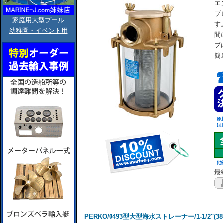
エ
ブ
家庭用大型プール
す
幼稚園・イベント用
間
プ
簡
最終
PERKO/0493型大型海水ストレーナー/1-1/2''(3