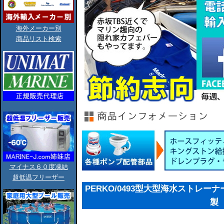
海外メーカー別
商品リスト検索
マイナス６０度凍結
超低温フリーザー
PERKO/0493型大型海水ストレーナー/1-
製