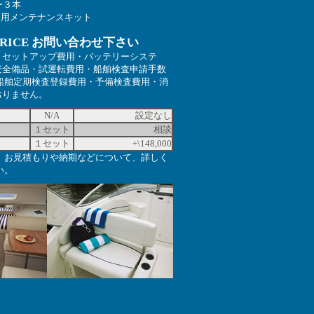
ー３本
ト用メンテナンスキット
 PRICE お問い合わせ下さい
、セットアップ費用・バッテリーシステ
安全備品・試運転費用・船舶検査申請手数
・船舶定期検査登録費用・予備検査費用・消
おりません。
N/A
設定なし
１セット
相談
１セット
+\148,000
。お見積もりや納期などについて、詳しく
い。