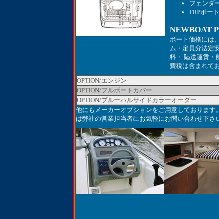
フェンダ
FRPボー
NEWBOAT
ボート価格には
ム・定員分法定
料・ 陸送運賃
費税は含まれて
OPTION/エンジン
OPTION/フルボートカバー
OPTION/ブルーハルサイドカラーオーダー
他にもメーカーオプションをご用意しております
は弊社の営業担当者にお気軽にお問い合わせ下さ