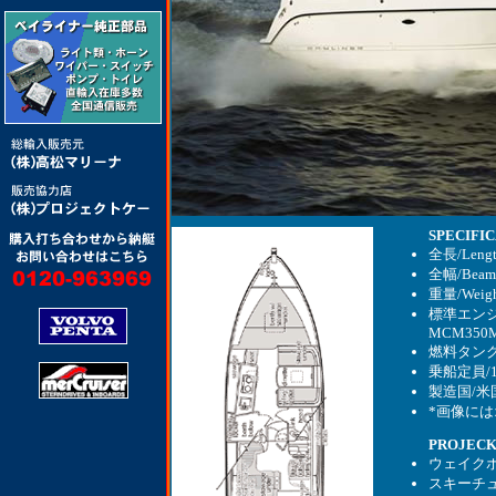
SPECIFI
全長/Length
全幅/Beam 9
重量/Weight 
標準エンジン/
MCM350MA
燃料タンク/Fue
乗船定員/12
製造国/
*画像に
PROJECK
ウェイク
スキーチ