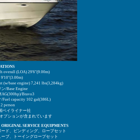
CATIONS
 overall (LOA) 29'6"(9.00m)
'10"(3.00m)
(w/base engine) 7,241 lbs(3,284kg)
Base Engine
G(300hp)/Bravo3
l capacity 102 gal(386L)
 person
米国ベイライナー社
はオプションが含まれています
 ORIGINAL SERVICE EQUIPMENTS
ボード、ビンディング、ロープセット
ューブ、トーイングロープセット