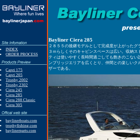
Bayliner Ciera 285
２８５５の後継モデルとして完成度が上がったグ
INDEX
３ｍらしくそのキャビンスペースは広い。収納ス
ORDER PROCESS
ティは使いやすく長時間過ごしても飽きのこない
ンブリッジエリアを広くとり、仲間との楽しいク
ザーである。
Capri 175
Capri 205
Trophy 2002
Trophy 2302
Ciera 245
Ciera 285
Ciera 288 Classic
Ciera 305
baylinerboats.com
trophyfishing.com
baylinerparts.com