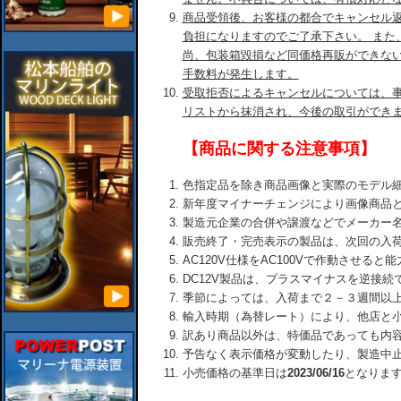
商品受領後、お客様の都合でキャンセル
負担になりますのでご了承下さい。 また
尚、包装箱毀損など同価格再販ができな
手数料が発生します。
受取拒否によるキャンセルについては、
リストから抹消され、今後の取引ができ
【商品に関する注意事項】
色指定品を除き商品画像と実際のモデル
新年度マイナーチェンジにより画像商品
製造元企業の合併や譲渡などでメーカー
販売終了・完売表示の製品は、次回の入
AC120V仕様をAC100Vで作動させる
DC12V製品は、プラスマイナスを逆接
季節によっては、入荷まで２－３週間以
輸入時期（為替レート）により、他店と
訳あり商品以外は、特価品であっても内
予告なく表示価格が変動したり、製造中
小売価格の基準日は
2023/06/16
となりま