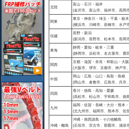
富山・石川・福井
北陸
(金沢市、富山市、福井市、高岡市
東京・神奈川・埼玉・千葉・栃木
関東
(横浜市、川崎市、前橋市、水戸市
長野・新潟
信越
(新潟市、長野市、松本市、長岡市
静岡・愛知・岐阜・三重
東海
(静岡市、浜松市、名古屋市、豊田
京都・滋賀・奈良・和歌山・大阪
関西
(大阪市、堺市、京都市、神戸市
岡山・広島・山口・鳥取・島根
中国
(岡山市、倉敷市、広島市、呉市
香川・徳島・高知・愛媛
四国
(高松市、松山市、宇和島市、徳島
福岡・佐賀・長崎・大分・熊本・
九州
(北九州市、福岡市、熊本市、佐
沖縄・南西諸島・その他離島
沖縄・離島
(石垣市、宮古市、那覇市、浦添市