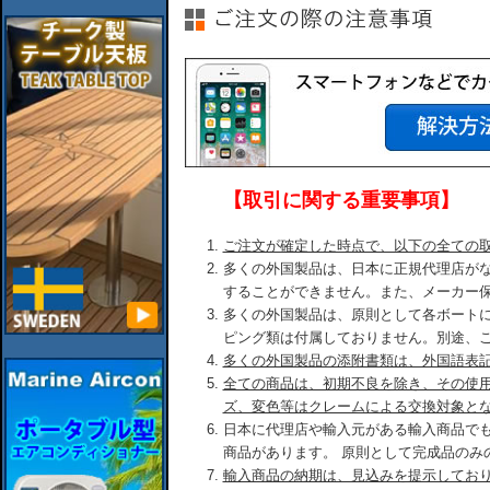
【取引に関する重要事項】
ご注文が確定した時点で、以下の全ての
多くの外国製品は、日本に正規代理店が
することができません。また、メーカー
多くの外国製品は、原則として各ボート
ピング類は付属しておりません。別途、
多くの外国製品の添附書類は、外国語表
全ての商品は、初期不良を除き、その使
ズ、変色等はクレームによる交換対象と
日本に代理店や輸入元がある輸入商品で
商品があります。 原則として完成品のみ
輸入商品の納期は、見込みを提示してお