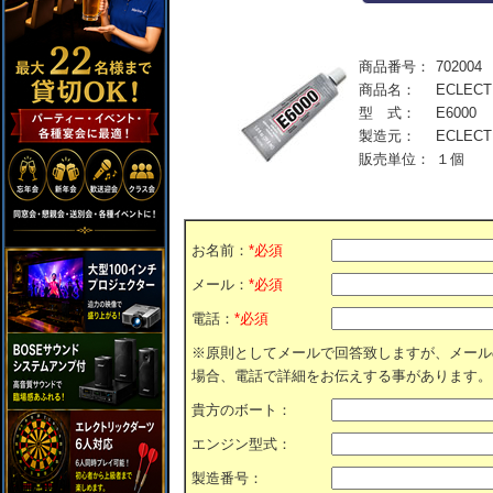
商品番号：
702004
商品名：
ECLECT
型 式：
E6000
製造元：
ECLECT
販売単位：
１個
お名前：
*必須
メール：
*必須
電話：
*必須
※原則としてメールで回答致しますが、メール
場合、電話で詳細をお伝えする事があります。
貴方のボート：
エンジン型式：
製造番号：