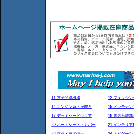
11.電子関連機器
12.フィッシ
14.エンジン系・操舵系
15.メンテナ
17.デッキハードウエア
18.電気系統部
20.ボートシート・カバー
21.インテリア
23.救命・法定備品
24.ナビゲーシ