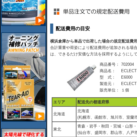
配送費用の目安
横浜倉庫から単品で出荷した場合の規定配送費
合計重量や荷姿により配送費用が追加される場合
は、できるだけ安価な方法を採用するようにし
商品番号：
702004
商品名：
ECLECT
型 式：
E6000
製造元：
ECLECT
販売単位：
１個
エリア
配送先の都道府県
北海道
北海道
(札幌市、函館市、旭川市、室蘭市
青森・岩手・秋田・宮城・山形・
東北
(仙台市、盛岡市、郡山市、八戸市