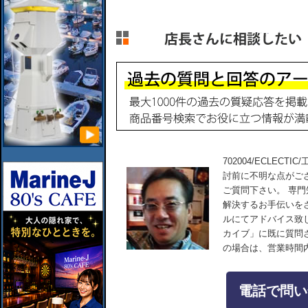
702004/ECLECTI
討前に不明な点がご
ご質問下さい。 専
解決するお手伝いを
ルにてアドバイス致
カイブ」に既に質問
の場合は、営業時間
電話で問い合