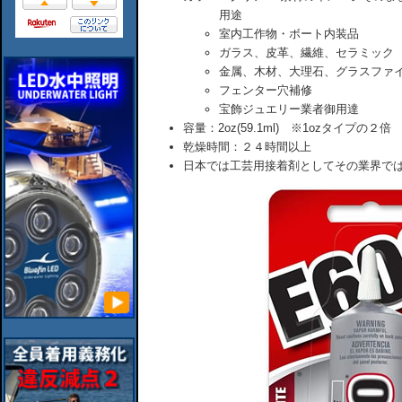
用途
室内工作物・ボート内装品
ガラス、皮革、繊維、セラミック
金属、木材、大理石、グラスファ
フェンター穴補修
宝飾ジュエリー業者御用達
容量：2oz(59.1ml) ※1ozタイプの２倍
乾燥時間：２４時間以上
日本では工芸用接着剤としてその業界で