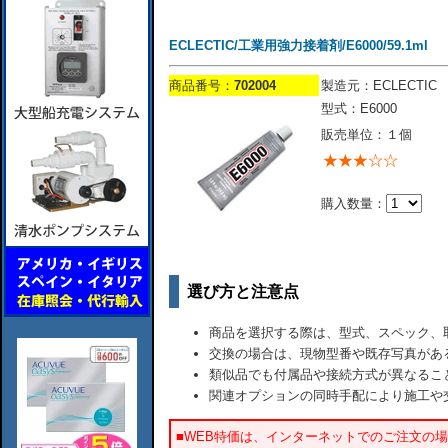
ECLECTIC/工業用強力接着剤/E6000/59.1ml
商品番号：
702004
製造元：ECLECTIC
型式：E6000
販売単位：１個
購入数量：
選び方と注意点
商品を選択する際は、型式、スペック、
交換の場合は、現物型番や既存写真があ
類似品でも付属品や接続方式が異なるこ
関連オプションの同時手配により施工や
■WEB特価は、インターネットでのご注文の