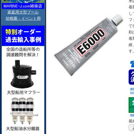
米
着
家庭用大型プール
し
幼稚園・イベント用
フ
て
剤
着
維
す
最終