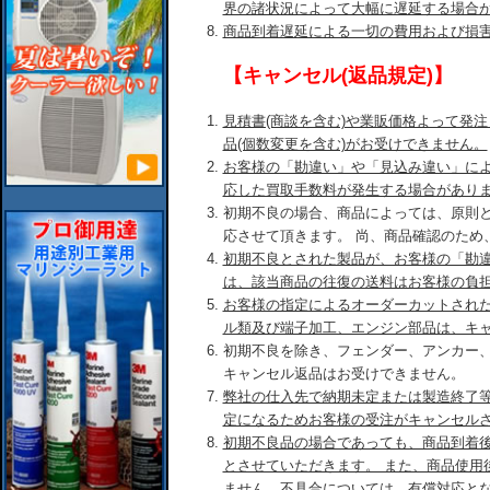
界の諸状況によって大幅に遅延する場合
商品到着遅延による一切の費用および損
【キャンセル(返品規定)】
見積書(商談を含む)や業販価格よって発
品(個数変更を含む)がお受けできません。
お客様の「勘違い」や「見込み違い」に
応した買取手数料が発生する場合があり
初期不良の場合、商品によっては、原則
応させて頂きます。 尚、商品確認のため
初期不良とされた製品が、お客様の「勘
は、該当商品の往復の送料はお客様の負
お客様の指定によるオーダーカットされ
ル類及び端子加工、エンジン部品は、キ
初期不良を除き、フェンダー、アンカー
キャンセル返品はお受けできません。
弊社の仕入先で納期未定または製造終了
定になるためお客様の受注がキャンセル
初期不良品の場合であっても、商品到着後
とさせていただきます。 また、商品使用
ません。不具合については、有償対応と