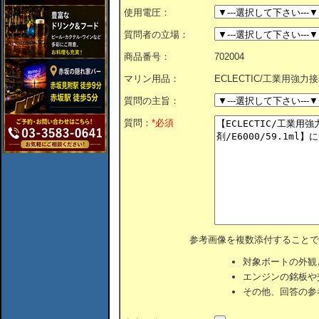
使用電圧：
質問者の立場：
商品番号：
702004
マリン用品：
ECLECTIC/工業用強力接着剤
質問の主旨：
質問：
*必須
参考画像を複数添付することで
対象ボートの外観
エンジンの銘板や
その他、回答の参