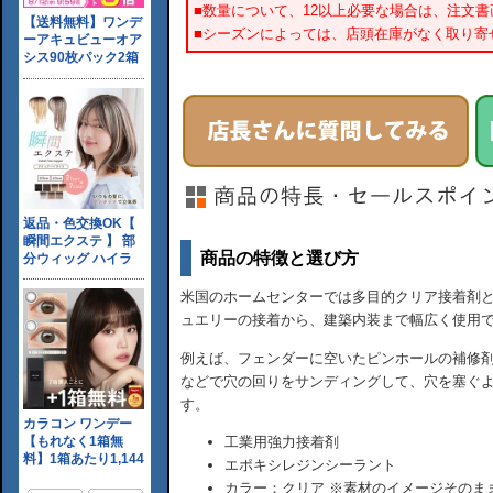
■数量について、12以上必要な場合は、注文
■シーズンによっては、店頭在庫がなく取り寄
商品の特徴と選び方
米国のホームセンターでは多目的クリア接着剤と
ュエリーの接着から、建築内装まで幅広く使用
例えば、フェンダーに空いたピンホールの補修
などで穴の回りをサンディングして、穴を塞ぐ
す。
工業用強力接着剤
エポキシレジンシーラント
カラー：クリア ※素材のイメージそのま