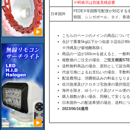
※¥0表示は別途見積必要
FEDEX等国際宅配便が対応す
日本国外
韓国、シンガポール、タイ、香港
こちらのページのメインの商品について
合計で重量5kg以下かつ似姿３辺合計80
※沖縄及び僻地離島除く
商品の一辺が160cmを超えると、一般
複数個のご注文の場合、
ご注文画面ST
送料無料商品の場合、原則として該当商
代金引換によるお支払いの場合、手数料
配送費用は、消費税込みの料金となりま
佐川急便及びクロネコ宅急便の選択指定
海外を除き、ゆうパック及びメール便の
購入個数が多い場合、同梱して安くなる
日本国外への配送希望の場合、送料につ
2023/06/16適用