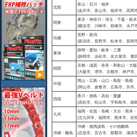
富山・石川・福井
北陸
(金沢市、富山市、福井市、高岡市
東京・神奈川・埼玉・千葉・栃木
関東
(横浜市、川崎市、前橋市、水戸市
長野・新潟
信越
(新潟市、長野市、松本市、長岡市
静岡・愛知・岐阜・三重
東海
(静岡市、浜松市、名古屋市、豊田
京都・滋賀・奈良・和歌山・大阪
関西
(大阪市、堺市、京都市、神戸市
岡山・広島・山口・鳥取・島根
中国
(岡山市、倉敷市、広島市、呉市
香川・徳島・高知・愛媛
四国
(高松市、松山市、宇和島市、徳島
福岡・佐賀・長崎・大分・熊本・
九州
(北九州市、福岡市、熊本市、佐
沖縄・南西諸島・その他離島
沖縄・離島
(石垣市、宮古市、那覇市、浦添市