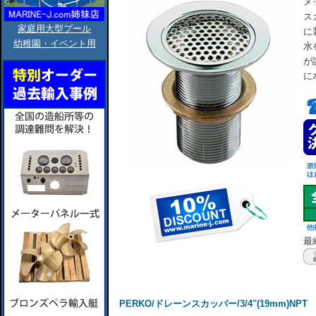
メ
ス
家庭用大型プール
に
幼稚園・イベント用
水
が
に
最終
PERKO/ドレーンスカッパー/3/4''(19mm)NPT