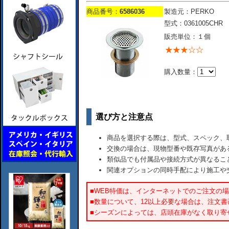
商品番号：
6586036
製造元：PERKO
型式：0361005CHR
販売単位：１個
購入数量：
選び方と注意点
商品を選択する際は、型式、スペック、
交換の場合は、現物型番や既存写真があ
類似品でも付属品や接続方式が異なるこ
関連オプションの同時手配により施工や
■WEB特価は、インターネットでのご注文の
■数量について、12以上必要な場合は、注文
■シーズンによっては、店頭在庫がなく取り寄