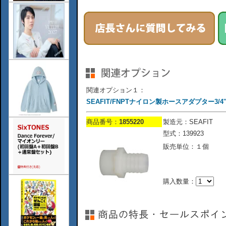
関連オプション１：
SEAFIT/FNPTナイロン製ホースアダプター3/4''to3
商品番号：
1855220
製造元：SEAFIT
型式：139923
販売単位：１個
購入数量：