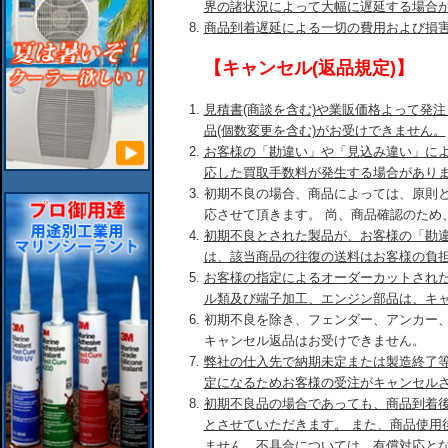
界の諸状況によって大幅に遅延する場合
商品到着遅延による一切の費用および損
【キャンセル(返品規定)】
見積書(商談を含む)や業販価格よって発
品(個数変更を含む)がお受けできません。
お客様の「勘違い」や「見込み違い」に
応した買取手数料が発生する場合があり
初期不良の場合、商品によっては、原則
応させて頂きます。 尚、商品確認のため
初期不良とされた製品が、お客様の「勘
は、該当商品の往復の送料はお客様の負
お客様の指定によるオーダーカットされ
ル類及び端子加工、エンジン部品は、キ
初期不良を除き、フェンダー、アンカー
キャンセル返品はお受けできません。
弊社の仕入先で納期未定または製造終了
定になるためお客様の受注がキャンセル
初期不良品の場合であっても、商品到着後
とさせていただきます。 また、商品使用
ません。不具合については、有償対応と