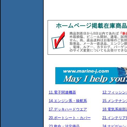
11.電子関連機器
12.フィッシ
14.エンジン系・操舵系
15.メンテナ
17.デッキハードウエア
18.電気系統部
20.ボートシート・カバー
21.インテリア
23.救命・法定備品
24.ナビゲーシ