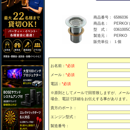
商品番号：
6586036
商品名：
PERKO/
型 式：
0361005
製造元：
PERKO
販売単位：
１個
お名前：
*必須
メール：
*必須
電話：
*必須
※原則としてメールで回答致しますが、メール
場合、電話で詳細をお伝えする事があります。
貴方のボート：
エンジン型式：
製造番号：