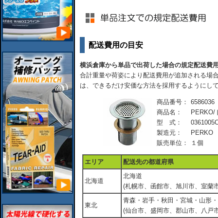
配送費用の目安
横浜倉庫から単品で出荷した場合の規定配送費
合計重量や荷姿により配送費用が追加される場合
は、できるだけ安価な方法を採用するようにし
商品番号：
6586036
商品名：
PERKO/
型 式：
0361005
製造元：
PERKO
販売単位：
１個
エリア
配送先の都道府県
北海道
北海道
(札幌市、函館市、旭川市、室蘭市
青森・岩手・秋田・宮城・山形・
東北
(仙台市、盛岡市、郡山市、八戸市