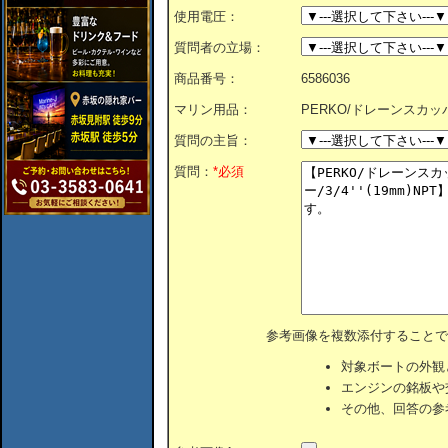
使用電圧：
質問者の立場：
商品番号：
6586036
マリン用品：
PERKO/ドレーンスカッパー/
質問の主旨：
質問：
*必須
参考画像を複数添付することで
対象ボートの外観
エンジンの銘板や
その他、回答の参