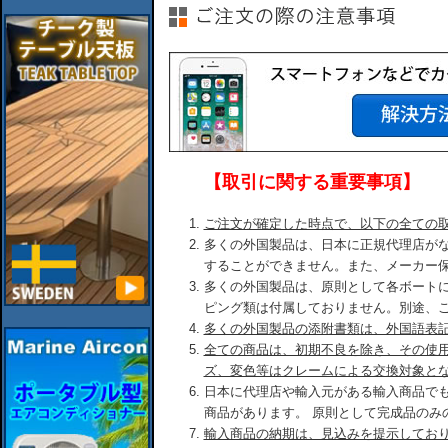
【取引に関する重要事項】
ご注文が確定した時点で、以下の全ての
多くの外国製品は、日本に正規代理店が
することができません。また、メーカー
多くの外国製品は、原則として各ボート
ピング類は付属しておりません。別途、
多くの外国製品の添附書類は、外国語表
全ての商品は、初期不良を除き、その使
ズ、変色等はクレームによる交換対象と
日本に代理店や輸入元がある輸入商品で
商品があります。 原則として完成品のみ
輸入商品の納期は、見込みを提示してお