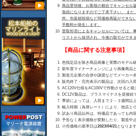
商品受領後、お客様の都合でキャンセル
負担になりますのでご了承下さい。 また
尚、包装箱毀損など同価格再販ができな
手数料が発生します。
受取拒否によるキャンセルについては、
リストから抹消され、今後の取引ができ
【商品に関する注意事項】
色指定品を除き商品画像と実際のモデル
新年度マイナーチェンジにより画像商品
製造元企業の合併や譲渡などでメーカー
販売終了・完売表示の製品は、次回の入
AC120V仕様をAC100Vで作動させる
DC12V製品は、プラスマイナスを逆接
季節によっては、入荷まで２－３週間以
輸入時期（為替レート）により、他店と
訳あり商品以外は、特価品であっても内
予告なく表示価格が変動したり、製造中
小売価格の基準日は
2023/04/21
となりま