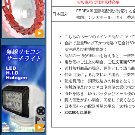
※¥0表示は別途見積必要
FEDEX等国際宅配便が対応す
日本国外
韓国、シンガポール、タイ、香港
こちらのページのメインの商品について
合計で重量5kg以下かつ似姿３辺合計80
※沖縄及び僻地離島除く
商品の一辺が160cmを超えると、一般
複数個のご注文の場合、
ご注文画面ST
送料無料商品の場合、原則として該当商
代金引換によるお支払いの場合、手数料
配送費用は、消費税込みの料金となりま
佐川急便及びクロネコ宅急便の選択指定
海外を除き、ゆうパック及びメール便の
購入個数が多い場合、同梱して安くなる
日本国外への配送希望の場合、送料につ
2023/04/21適用