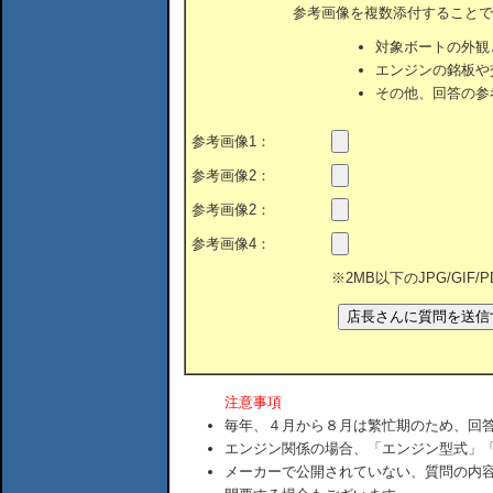
参考画像を複数添付することで
対象ボートの外観
エンジンの銘板や
その他、回答の参
参考画像1：
参考画像2：
参考画像2：
参考画像4：
※2MB以下のJPG/GIF
注意事項
毎年、４月から８月は繁忙期のため、回
エンジン関係の場合、「エンジン型式」
メーカーで公開されていない、質問の内