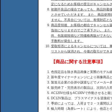
定になるためお客様の受注がキャンセル
初期不良品の場合であっても、商品到着後
とさせていただきます。 また、商品使用
ません。不具合については、有償対応と
商品受領後、お客様の都合でキャンセル
負担になりますのでご了承下さい。 また
尚、包装箱毀損など同価格再販ができな
手数料が発生します。
受取拒否によるキャンセルについては、
リストから抹消され、今後の取引ができ
【商品に関する注意事項】
色指定品を除き商品画像と実際のモデル
新年度マイナーチェンジにより画像商品
製造元企業の合併や譲渡などでメーカー
販売終了・完売表示の製品は、次回の入
AC120V仕様をAC100Vで作動させる
DC12V製品は、プラスマイナスを逆接
季節によっては、入荷まで２－３週間以
輸入時期（為替レート）により、他店と