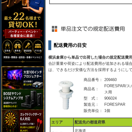
配送費用の目安
横浜倉庫から単品で出荷した場合の規定配送費
合計重量や荷姿により配送費用が追加される場合
は、できるだけ安価な方法を採用するようにし
商品番号：
209460
FORESPAR/
商品名：
ス用
型 式：
906024
製造元：
FORESPAR
販売単位：
1個
エリア
配送先の都道府県
北海道