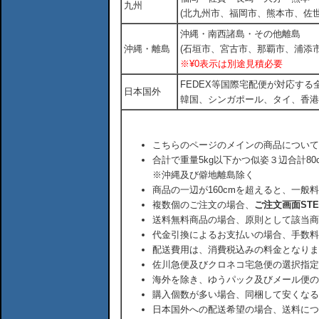
九州
(北九州市、福岡市、熊本市、佐
沖縄・南西諸島・その他離島
沖縄・離島
(石垣市、宮古市、那覇市、浦添市
※¥0表示は別途見積必要
FEDEX等国際宅配便が対応す
日本国外
韓国、シンガポール、タイ、香港
こちらのページのメインの商品について
合計で重量5kg以下かつ似姿３辺合計80
※沖縄及び僻地離島除く
商品の一辺が160cmを超えると、一般
複数個のご注文の場合、
ご注文画面ST
送料無料商品の場合、原則として該当商
代金引換によるお支払いの場合、手数料
配送費用は、消費税込みの料金となりま
佐川急便及びクロネコ宅急便の選択指定
海外を除き、ゆうパック及びメール便の
購入個数が多い場合、同梱して安くなる
日本国外への配送希望の場合、送料につ