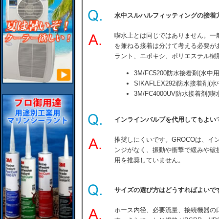
水中スルハルフィッティングの接着
喫水上とは同じではありません。一
を兼ねる接着は分けて考える必要が
ラント、エポキシ、ポリエステル樹
3M/FC5200防水接着剤(水中用
SIKAFLEX292i防水接着剤(水
3M/FC4000UV防水接着剤(
インラインバルブを代用してもよい
推奨しにくいです。GROCOは、イ
ンジがなく、振動や衝撃で緩みや破
用を推奨していません。
サイズの選び方はどうすればよいで
ホース内径、必要流量、接続機器の