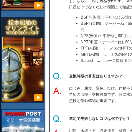
す。さらに、ねじ規格がBSPP、NP
口径だけでなくねじの種類まで確認
BSPP(英国)：平行ねじ55
BSPT(英国)：テーパーねじ
封
NPS(米国)：平行ねじ60°
NPT(米国)：テーパーねじ6
FPT(米国) → メスのNPT
MPT(米国) → オスのNPT
Barbed → ホース接続用
交換時期の目安はありますか？
にじみ、腐食、変色、ひび、作動不
早めの点検・交換対象です。特に水
点検と作動確認が重要です。
選定で失敗しないコツは何ですか？
用途、水線上下、必要流量、材質、