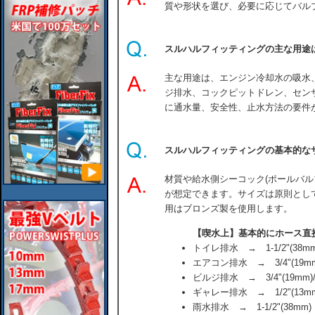
質や形状を選び、必要に応じてバル
スルハルフィッティングの主な用途
主な用途は、エンジン冷却水の吸水
ジ排水、コックピットドレン、セン
に通水量、安全性、止水方法の要件
スルハルフィッティングの基本的な
材質や給水側シーコック(ポールバル
が想定できます。サイズは原則とし
用はブロンズ製を使用します。
【喫水上】基本的にホース直
トイレ排水 → 1-1/2"(38mm)
エアコン排水 → 3/4"(19mm)/
ビルジ排水 → 3/4"(19mm)/1-
ギャレー排水 → 1/2"(13mm)/
雨水排水 → 1-1/2"(38mm)