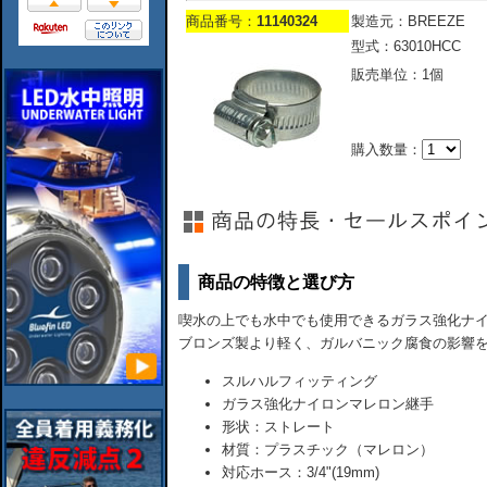
商品番号：
11140324
製造元：BREEZE
型式：63010HCC
販売単位：1個
購入数量：
商品の特徴と選び方
喫水の上でも水中でも使用できるガラス強化ナイ
ブロンズ製より軽く、ガルバニック腐食の影響
スルハルフィッティング
ガラス強化ナイロンマレロン継手
形状：ストレート
材質：プラスチック（マレロン）
対応ホース：3/4"(19mm)