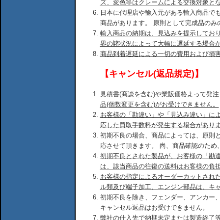
ズ、変色等はクレームによる交換対象と
日本に代理店や輸入元がある輸入商品で
商品があります。 原則として完成品のみ
輸入商品の納期は、見込みを提示してお
界の諸状況によって大幅に遅延する場合
商品到着遅延による一切の費用および損
【キャンセル(返品規定)】
見積書(商談を含む)や業販価格よって発
品(個数変更を含む)がお受けできません。
お客様の「勘違い」や「見込み違い」に
応した買取手数料が発生する場合があり
初期不良の場合、商品によっては、原則
応させて頂きます。 尚、商品確認のため
初期不良とされた製品が、お客様の「勘
は、該当商品の往復の送料はお客様の負
お客様の指定によるオーダーカットされ
ル類及び端子加工、エンジン部品は、キ
初期不良を除き、フェンダー、アンカー
キャンセル返品はお受けできません。
弊社の仕入先で納期未定または製造終了