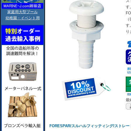
ス
す
家庭用大型プール
F
幼稚園・イベント用
（
す
り
最終
FORESPAR/スルハルフィッティング/ストレート/