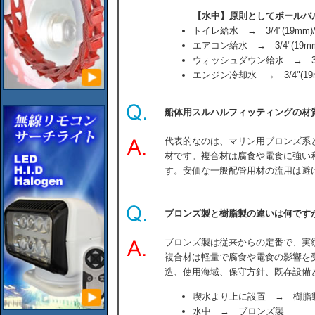
【水中】原則としてボールバ
トイレ給水 → 3/4"(19mm)//
エアコン給水 → 3/4"(19mm)/
ウォッシュダウン給水 → 3/4"
エンジン冷却水 → 3/4"(19
船体用スルハルフィッティングの材
代表的なのは、マリン用ブロンズ系
材です。複合材は腐食や電食に強い
す。安価な一般配管用材の流用は避
ブロンズ製と樹脂製の違いは何です
ブロンズ製は従来からの定番で、実
複合材は軽量で腐食や電食の影響を
造、使用海域、保守方針、既存設備
喫水より上に設置 → 樹脂
水中 → ブロンズ製