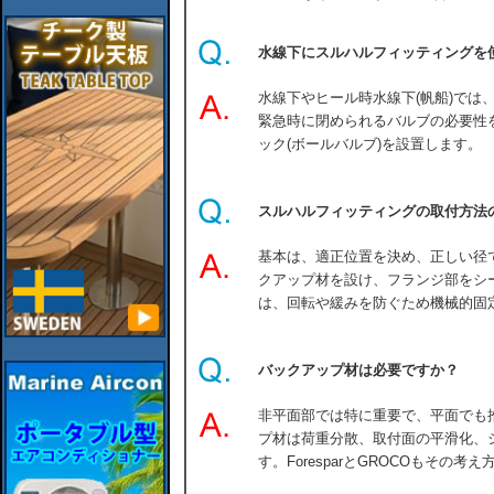
水線下にスルハルフィッティングを
水線下やヒール時水線下(帆船)では
緊急時に閉められるバルブの必要性
ック(ボールバルブ)を設置します。
スルハルフィッティングの取付方法
基本は、適正位置を決め、正しい径
クアップ材を設け、フランジ部をシ
は、回転や緩みを防ぐため機械的固
バックアップ材は必要ですか？
非平面部では特に重要で、平面でも
プ材は荷重分散、取付面の平滑化、
す。ForesparとGROCOもその考