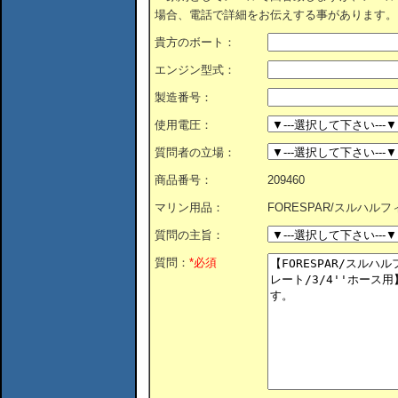
場合、電話で詳細をお伝えする事があります。
貴方のボート：
エンジン型式：
製造番号：
使用電圧：
質問者の立場：
商品番号：
209460
マリン用品：
FORESPAR/スルハルフ
質問の主旨：
質問：
*必須