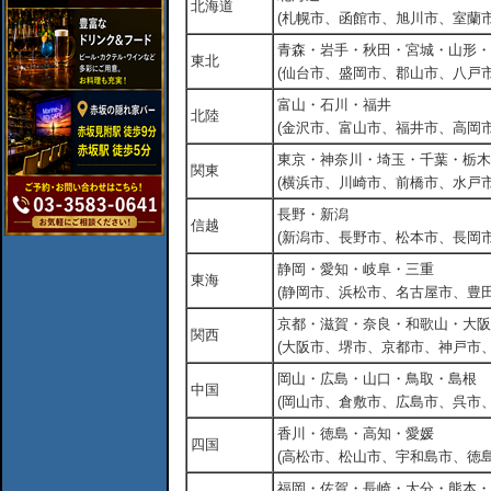
北海道
(札幌市、函館市、旭川市、室蘭市
青森・岩手・秋田・宮城・山形・
東北
(仙台市、盛岡市、郡山市、八戸市
富山・石川・福井
北陸
(金沢市、富山市、福井市、高岡市
東京・神奈川・埼玉・千葉・栃木
関東
(横浜市、川崎市、前橋市、水戸市
長野・新潟
信越
(新潟市、長野市、松本市、長岡市
静岡・愛知・岐阜・三重
東海
(静岡市、浜松市、名古屋市、豊田
京都・滋賀・奈良・和歌山・大阪
関西
(大阪市、堺市、京都市、神戸市
岡山・広島・山口・鳥取・島根
中国
(岡山市、倉敷市、広島市、呉市
香川・徳島・高知・愛媛
四国
(高松市、松山市、宇和島市、徳島
福岡・佐賀・長崎・大分・熊本・