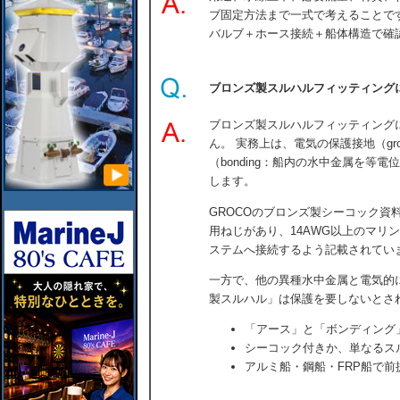
ブ固定方法まで一式で考えることで
バルブ＋ホース接続＋船体構造で確
ブロンズ製スルハルフィッティング
ブロンズ製スルハルフィッティング
ん。 実務上は、電気の保護接地（gro
（bonding：船内の水中金属を等
します。
GROCOのブロンズ製シーコック資
用ねじがあり、14AWG以上のマリ
ステムへ接続するよう記載されてい
一方で、他の異種水中金属と電気的
製スルハル」は保護を要しないとさ
「アース」と「ボンディング
シーコック付きか、単なるス
アルミ船・鋼船・FRP船で前