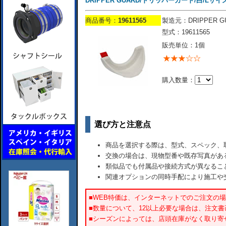
DRIPPER GUARD/ドリッパーガード/白/Lサイズ（1-7
商品番号：
19611565
製造元：DRIPPER G
型式：19611565
販売単位：1個
購入数量：
選び方と注意点
商品を選択する際は、型式、スペック、
交換の場合は、現物型番や既存写真があ
類似品でも付属品や接続方式が異なるこ
関連オプションの同時手配により施工や
■WEB特価は、インターネットでのご注文の
■数量について、12以上必要な場合は、注文
■シーズンによっては、店頭在庫がなく取り寄