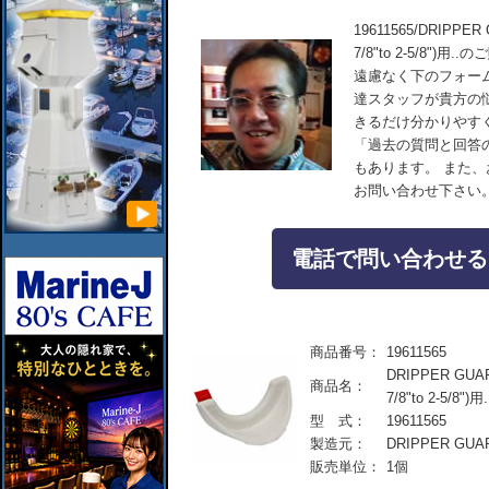
19611565/DRIP
7/8"to 2-5/8
遠慮なく下のフォー
達スタッフが貴方の
きるだけ分かりやす
「過去の質問と回答
もあります。 また
お問い合わせ下さい
電話で問い合わせる：04
商品番号：
19611565
DRIPPER G
商品名：
7/8"to 2-5/8")用.
型 式：
19611565
製造元：
DRIPPER GUA
販売単位：
1個