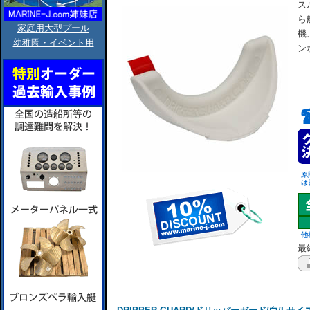
ス
ら
家庭用大型プール
機
幼稚園・イベント用
ン
最終