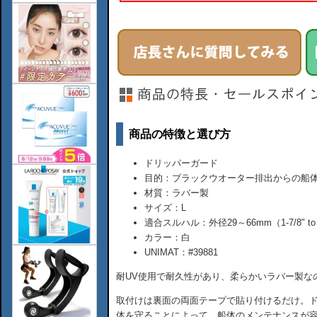
商品の特徴と選び方
ドリッパーガード
目的：ブラックウオーター排出からの船
材質：ラバー製
サイズ：L
適合スルハル：外径29～66mm（1-7/8" to 
カラー：白
UNIMAT：#39881
耐UV使用で耐久性があり、柔らかいラバー製な
取付けは裏面の両面テープで貼り付けるだけ。
体を守ることによって、船体のメンテナンスが