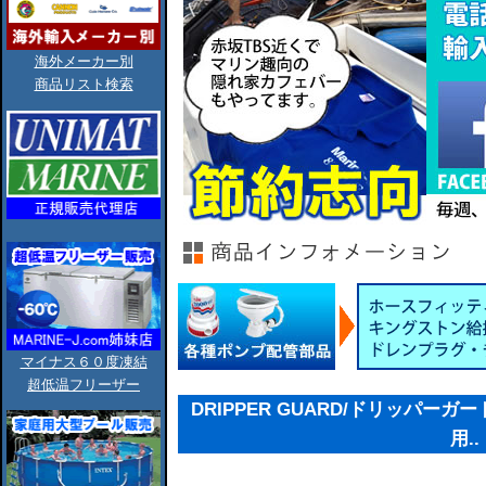
海外メーカー別
商品リスト検索
マイナス６０度凍結
超低温フリーザー
DRIPPER GUARD/ドリッパーガード/白
用..