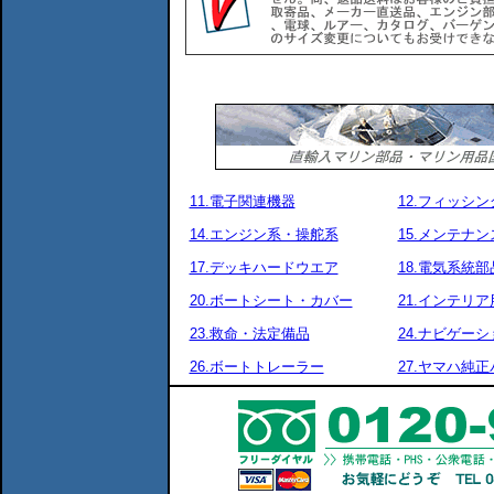
11.電子関連機器
12.フィッシ
14.エンジン系・操舵系
15.メンテナ
17.デッキハードウエア
18.電気系統部
20.ボートシート・カバー
21.インテリア
23.救命・法定備品
24.ナビゲーシ
26.ボートトレーラー
27.ヤマハ純