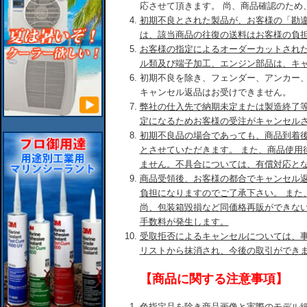
応させて頂きます。 尚、商品確認のため
初期不良とされた製品が、お客様の「勘
は、該当商品の往復の送料はお客様の負
お客様の指定によるオーダーカットされ
ル類及び端子加工、エンジン部品は、キ
初期不良を除き、フェンダー、アンカー
キャンセル返品はお受けできません。
弊社の仕入先で納期未定または製造終了
定になるためお客様の受注がキャンセル
初期不良品の場合であっても、商品到着後
とさせていただきます。 また、商品使用
ません。不具合については、有償対応と
商品受領後、お客様の都合でキャンセル
負担になりますのでご了承下さい。 また
尚、包装箱毀損など同価格再販ができな
手数料が発生します。
受取拒否によるキャンセルについては、
リストから抹消され、今後の取引ができ
【商品に関する注意事項】
色指定品を除き商品画像と実際のモデル