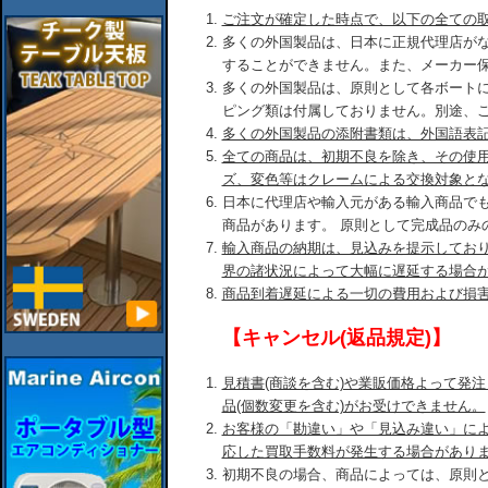
ご注文が確定した時点で、以下の全ての
多くの外国製品は、日本に正規代理店が
することができません。また、メーカー
多くの外国製品は、原則として各ボート
ピング類は付属しておりません。別途、
多くの外国製品の添附書類は、外国語表
全ての商品は、初期不良を除き、その使
ズ、変色等はクレームによる交換対象と
日本に代理店や輸入元がある輸入商品で
商品があります。 原則として完成品のみ
輸入商品の納期は、見込みを提示してお
界の諸状況によって大幅に遅延する場合
商品到着遅延による一切の費用および損
【キャンセル(返品規定)】
見積書(商談を含む)や業販価格よって発
品(個数変更を含む)がお受けできません。
お客様の「勘違い」や「見込み違い」に
応した買取手数料が発生する場合があり
初期不良の場合、商品によっては、原則