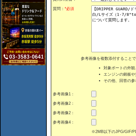
質問：
*必須
参考画像を複数添付することで
対象ボートの外観
エンジンの銘板や
その他、回答の参
参考画像1：
参考画像2：
参考画像2：
参考画像4：
※2MB以下のJPG/GIF