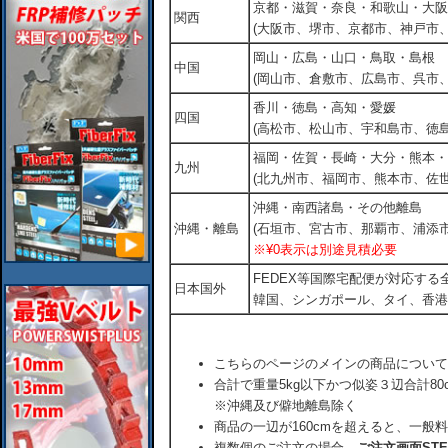
京都・滋賀・奈良・和歌山・大阪
関西
(大阪市、堺市、京都市、神戸市
岡山・広島・山口・鳥取・島根
中国
(岡山市、倉敷市、広島市、呉市
香川・徳島・高知・愛媛
四国
(高松市、松山市、宇和島市、徳島
福岡・佐賀・長崎・大分・熊本・
九州
(北九州市、福岡市、熊本市、佐
沖縄・南西諸島・その他離島
沖縄・離島
(石垣市、宮古市、那覇市、浦添市
※¥0表示は別途見積必要
FEDEX等国際宅配便が対応す
日本国外
韓国、シンガポール、タイ、香港
こちらのページのメインの商品について
合計で重量5kg以下かつ似姿３辺合計80
※沖縄及び僻地離島除く
商品の一辺が160cmを超えると、一般
複数個のご注文の場合、
ご注文画面ST