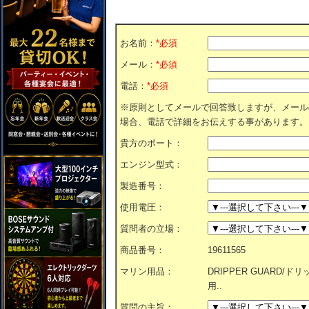
お名前：
*必須
メール：
*必須
電話：
*必須
※原則としてメールで回答致しますが、メール
場合、電話で詳細をお伝えする事があります。
貴方のボート：
エンジン型式：
製造番号：
使用電圧：
質問者の立場：
商品番号：
19611565
マリン用品：
DRIPPER GUARD/ドリッ
用..
質問の主旨：