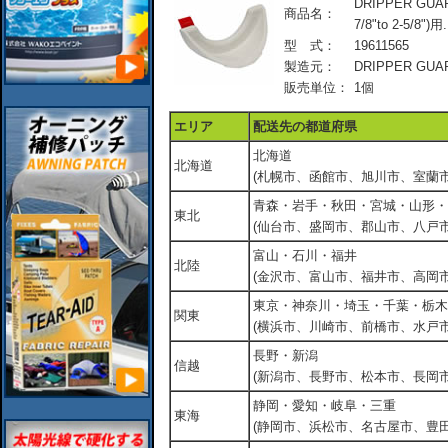
DRIPPER G
商品名：
7/8"to 2-5/8")用.
型 式：
19611565
製造元：
DRIPPER GUA
販売単位：
1個
エリア
配送先の都道府県
北海道
北海道
(札幌市、函館市、旭川市、室蘭市
青森・岩手・秋田・宮城・山形・
東北
(仙台市、盛岡市、郡山市、八戸市
富山・石川・福井
北陸
(金沢市、富山市、福井市、高岡市
東京・神奈川・埼玉・千葉・栃木
関東
(横浜市、川崎市、前橋市、水戸市
長野・新潟
信越
(新潟市、長野市、松本市、長岡市
静岡・愛知・岐阜・三重
東海
(静岡市、浜松市、名古屋市、豊田