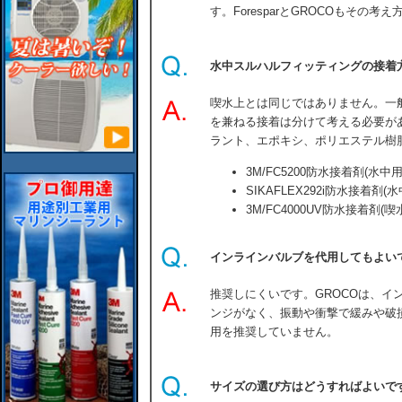
す。ForesparとGROCOもその考
水中スルハルフィッティングの接着
喫水上とは同じではありません。一
を兼ねる接着は分けて考える必要が
ラント、エポキシ、ポリエステル樹
3M/FC5200防水接着剤(水中用
SIKAFLEX292i防水接着剤(水
3M/FC4000UV防水接着剤(
インラインバルブを代用してもよい
推奨しにくいです。GROCOは、イ
ンジがなく、振動や衝撃で緩みや破
用を推奨していません。
サイズの選び方はどうすればよいで