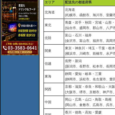
エリア
配送先の都道府県
北海道
北海道
(札幌市、函館市、旭川市、室蘭市
青森・岩手・秋田・宮城・山形・
東北
(仙台市、盛岡市、郡山市、八戸市
富山・石川・福井
北陸
(金沢市、富山市、福井市、高岡市
東京・神奈川・埼玉・千葉・栃木
関東
(横浜市、川崎市、前橋市、水戸市
長野・新潟
信越
(新潟市、長野市、松本市、長岡市
静岡・愛知・岐阜・三重
東海
(静岡市、浜松市、名古屋市、豊田
京都・滋賀・奈良・和歌山・大阪
関西
(大阪市、堺市、京都市、神戸市
岡山・広島・山口・鳥取・島根
中国
(岡山市、倉敷市、広島市、呉市
香川・徳島・高知・愛媛
四国