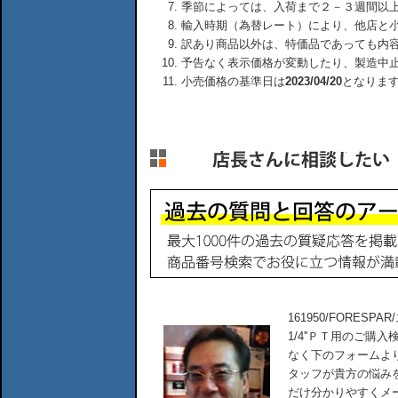
季節によっては、入荷まで２－３週間以
輸入時期（為替レート）により、他店と
訳あり商品以外は、特価品であっても内
予告なく表示価格が変動したり、製造中
小売価格の基準日は
2023/04/20
となりま
161950/FORES
1/4''ＰＴ用のご
なく下のフォームよ
タッフが貴方の悩み
だけ分かりやすくメ