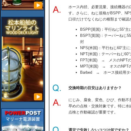
ホース内径、必要流量、接続機器の
す。さらに、ねじ規格がBSPP、NP
口径だけでなくねじの種類まで確認
BSPP(英国)：平行ねじ55
BSPT(英国)：テーパーねじ
封
NPS(米国)：平行ねじ60°
NPT(米国)：テーパーねじ6
FPT(米国) → メスのNPT
MPT(米国) → オスのNPT
Barbed → ホース接続用
交換時期の目安はありますか？
にじみ、腐食、変色、ひび、作動不
早めの点検・交換対象です。特に水
点検と作動確認が重要です。
選定で失敗しないコツは何ですか？