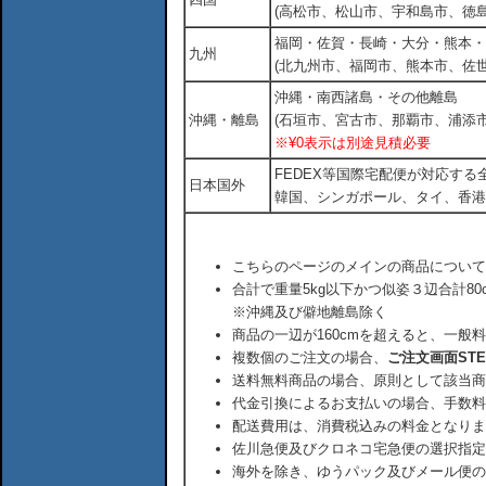
(高松市、松山市、宇和島市、徳島
福岡・佐賀・長崎・大分・熊本・
九州
(北九州市、福岡市、熊本市、佐
沖縄・南西諸島・その他離島
沖縄・離島
(石垣市、宮古市、那覇市、浦添市
※¥0表示は別途見積必要
FEDEX等国際宅配便が対応す
日本国外
韓国、シンガポール、タイ、香港
こちらのページのメインの商品について
合計で重量5kg以下かつ似姿３辺合計80
※沖縄及び僻地離島除く
商品の一辺が160cmを超えると、一般
複数個のご注文の場合、
ご注文画面ST
送料無料商品の場合、原則として該当商
代金引換によるお支払いの場合、手数料
配送費用は、消費税込みの料金となりま
佐川急便及びクロネコ宅急便の選択指定
海外を除き、ゆうパック及びメール便の