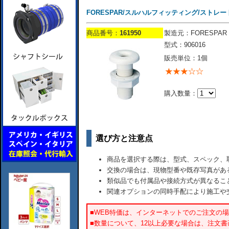
FORESPAR/スルハルフィッティング/ストレート/1
商品番号：
161950
製造元：FORESPAR
型式：906016
販売単位：1個
購入数量：
選び方と注意点
商品を選択する際は、型式、スペック、
交換の場合は、現物型番や既存写真があ
類似品でも付属品や接続方式が異なるこ
関連オプションの同時手配により施工や
■WEB特価は、インターネットでのご注文の
■数量について、12以上必要な場合は、注文