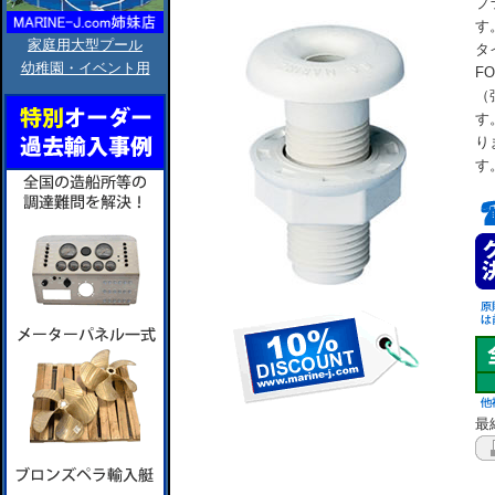
プ
す
家庭用大型プール
タ
幼稚園・イベント用
F
（
す
り
す
最終