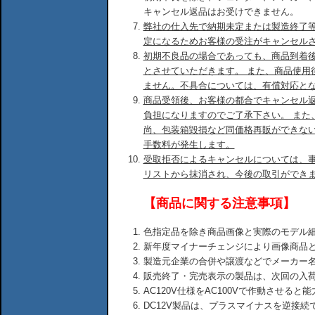
キャンセル返品はお受けできません。
弊社の仕入先で納期未定または製造終了
定になるためお客様の受注がキャンセル
初期不良品の場合であっても、商品到着後
とさせていただきます。 また、商品使用
ません。不具合については、有償対応と
商品受領後、お客様の都合でキャンセル
負担になりますのでご了承下さい。 また
尚、包装箱毀損など同価格再販ができな
手数料が発生します。
受取拒否によるキャンセルについては、
リストから抹消され、今後の取引ができ
【商品に関する注意事項】
色指定品を除き商品画像と実際のモデル
新年度マイナーチェンジにより画像商品
製造元企業の合併や譲渡などでメーカー
販売終了・完売表示の製品は、次回の入
AC120V仕様をAC100Vで作動させる
DC12V製品は、プラスマイナスを逆接