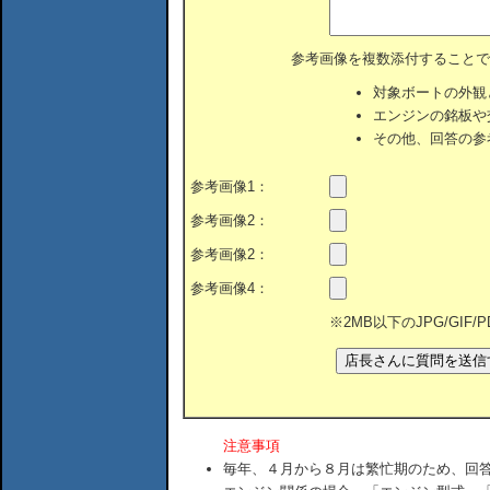
参考画像を複数添付することで
対象ボートの外観
エンジンの銘板や
その他、回答の参
参考画像1：
参考画像2：
参考画像2：
参考画像4：
※2MB以下のJPG/GIF
注意事項
毎年、４月から８月は繁忙期のため、回