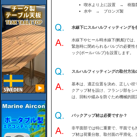
喫水より上に設置 → 樹脂
水中 → ブロンズ製
水線下にスルハルフィッティングを
水線下やヒール時水線下(帆船)では
緊急時に閉められるバルブの必要性
ック(ボールバルブ)を設置します。
スルハルフィッティングの取付方法
基本は、適正位置を決め、正しい径
クアップ材を設け、フランジ部をシ
は、回転や緩みを防ぐため機械的固
バックアップ材は必要ですか？
非平面部では特に重要で、平面でも
プ材は荷重分散、取付面の平滑化、