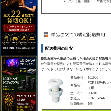
アルミ船・鋼船・FRP船で前
配送費用の目安
横浜倉庫から単品で出荷した場合の規定配送費
合計重量や荷姿により配送費用が追加される場合
は、できるだけ安価な方法を採用するようにし
商品番号：
161950
FORESPAR/
商品名：
Ｔ用
型 式：
906016
製造元：
FORESPAR
販売単位：
1個