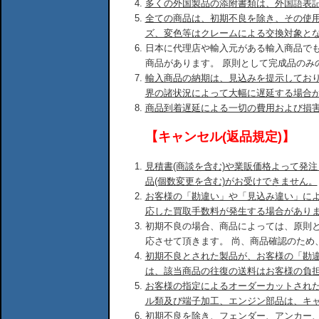
多くの外国製品の添附書類は、外国語表
全ての商品は、初期不良を除き、その使
ズ、変色等はクレームによる交換対象と
日本に代理店や輸入元がある輸入商品で
商品があります。 原則として完成品のみ
輸入商品の納期は、見込みを提示してお
界の諸状況によって大幅に遅延する場合
商品到着遅延による一切の費用および損
【キャンセル(返品規定)】
見積書(商談を含む)や業販価格よって発
品(個数変更を含む)がお受けできません。
お客様の「勘違い」や「見込み違い」に
応した買取手数料が発生する場合があり
初期不良の場合、商品によっては、原則
応させて頂きます。 尚、商品確認のため
初期不良とされた製品が、お客様の「勘
は、該当商品の往復の送料はお客様の負
お客様の指定によるオーダーカットされ
ル類及び端子加工、エンジン部品は、キ
初期不良を除き、フェンダー、アンカー