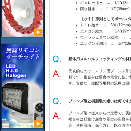
ギャレー排水 → 1/2"(13mm)/
雨水排水 → 1-1/2"(38mm)
【水中】原則としてボールバ
トイレ給水 → 3/4"(19mm)//
エアコン給水 → 3/4"(19mm)/
ウォッシュダウン給水 → 3/4"
エンジン冷却水 → 3/4"(19
船体用スルハルフィッティングの材
代表的なのは、マリン用ブロンズ系
材です。複合材は腐食や電食に強い
す。安価な一般配管用材の流用は避
ブロンズ製と樹脂製の違いは何です
ブロンズ製は従来からの定番で、実
複合材は軽量で腐食や電食の影響を
造、使用海域、保守方針、既存設備