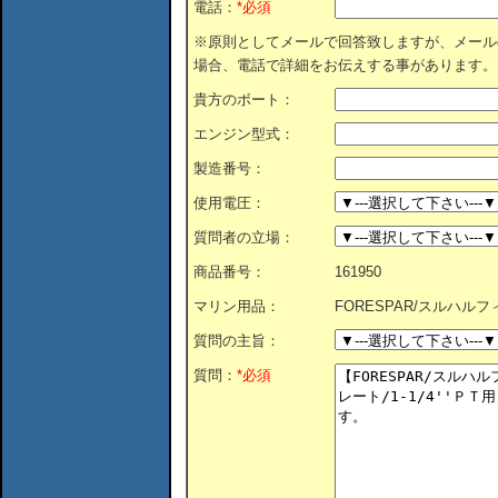
電話：
*必須
※原則としてメールで回答致しますが、メール
場合、電話で詳細をお伝えする事があります。
貴方のボート：
エンジン型式：
製造番号：
使用電圧：
質問者の立場：
商品番号：
161950
マリン用品：
FORESPAR/スルハルフィ
質問の主旨：
質問：
*必須