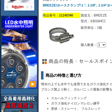
BREEZE/ホースクランプ/１'', 1-1/8'', 1-1/4'
商品番号：
11140340
製造元：BREEZE
型式：63016HCC
販売単位：1個
購入数量：
商品の特徴と選び方
喫水の上でも水中でも使用できるガラス強化ナイ
ブロンズ製より軽く、ガルバニック腐食の影響
スルハルフィッティング
ガラス強化ナイロンマレロン継手
形状：ストレート, フルスレッド