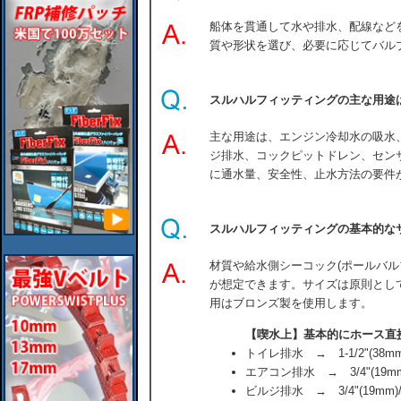
船体を貫通して水や排水、配線など
質や形状を選び、必要に応じてバル
スルハルフィッティングの主な用途
主な用途は、エンジン冷却水の吸水
ジ排水、コックピットドレン、セン
に通水量、安全性、止水方法の要件
スルハルフィッティングの基本的な
材質や給水側シーコック(ポールバル
が想定できます。サイズは原則とし
用はブロンズ製を使用します。
【喫水上】基本的にホース直
トイレ排水 → 1-1/2"(38mm)
エアコン排水 → 3/4"(19mm)/
ビルジ排水 → 3/4"(19mm)/1-