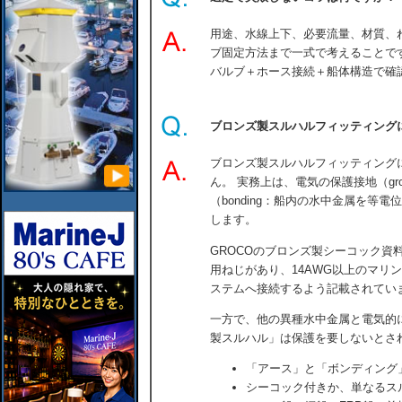
用途、水線上下、必要流量、材質、
ブ固定方法まで一式で考えることで
バルブ＋ホース接続＋船体構造で確
ブロンズ製スルハルフィッティング
ブロンズ製スルハルフィッティング
ん。 実務上は、電気の保護接地（gro
（bonding：船内の水中金属を等
します。
GROCOのブロンズ製シーコック資
用ねじがあり、14AWG以上のマリ
ステムへ接続するよう記載されてい
一方で、他の異種水中金属と電気的
製スルハル」は保護を要しないとさ
「アース」と「ボンディング
シーコック付きか、単なるス