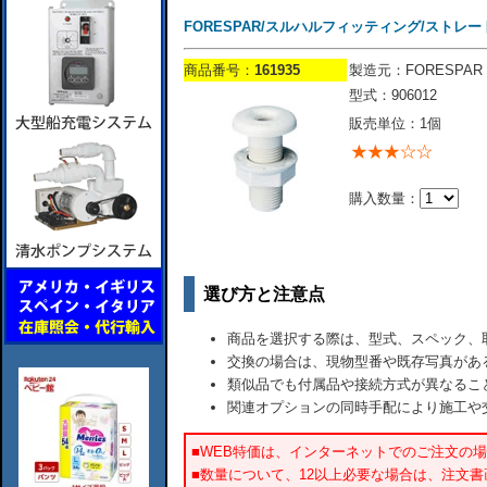
FORESPAR/スルハルフィッティング/ストレート/
商品番号：
161935
製造元：FORESPAR
型式：906012
販売単位：1個
購入数量：
選び方と注意点
商品を選択する際は、型式、スペック、
交換の場合は、現物型番や既存写真があ
類似品でも付属品や接続方式が異なるこ
関連オプションの同時手配により施工や
■WEB特価は、インターネットでのご注文の
■数量について、12以上必要な場合は、注文