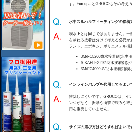
す。ForesparとGROCOもその考
水中スルハルフィッティングの接着
喫水上とは同じではありません。一
を兼ねる接着は分けて考える必要が
ラント、エポキシ、ポリエステル樹
3M/FC5200防水接着剤(水中用
SIKAFLEX292i防水接着剤(水
3M/FC4000UV防水接着剤(
インラインバルブを代用してもよい
推奨しにくいです。GROCOは、イ
ンジがなく、振動や衝撃で緩みや破
用を推奨していません。
サイズの選び方はどうすればよいで