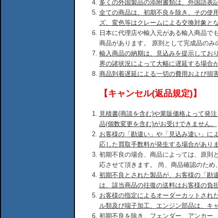
多くの外国製品の添附書類は、外国語表
全ての商品は、初期不良を除き、その使
ズ、変色等はクレームによる交換対象と
日本に代理店や輸入元がある輸入商品で
商品があります。 原則として完成品のみ
輸入商品の納期は、見込みを提示してお
界の諸状況によって大幅に遅延する場合
商品到着遅延による一切の費用および損
【キャンセル(返品規定)】
見積書(商談を含む)や業販価格よって発
品(個数変更を含む)がお受けできません。
お客様の「勘違い」や「見込み違い」に
応した買取手数料が発生する場合があり
初期不良の場合、商品によっては、原則
応させて頂きます。 尚、商品確認のため
初期不良とされた製品が、お客様の「勘
は、該当商品の往復の送料はお客様の負
お客様の指定によるオーダーカットされ
ル類及び端子加工、エンジン部品は、キ
初期不良を除き、フェンダー、アンカー