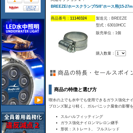
BREEZE/ホースクランプ/5/8''ホース用(15-27m
商品番号：
11140324
製造元：BREEZE
型式：63010HCC
販売単位：1個
購入数量：
商品の特徴と選び方
喫水の上でも水中でも使用できるガラス強化ナイ
ブロンズ製より軽く、ガルバニック腐食の影響
スルハルフィッティング
ガラス強化ナイロンマレロン継手
形状：ストレート, フルスレッド