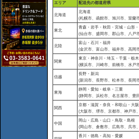
エリア
配送先の都道府県
北海道
北海道
(札幌市、函館市、旭川市、室蘭市
青森・岩手・秋田・宮城・山形・
東北
(仙台市、盛岡市、郡山市、八戸市
富山・石川・福井
北陸
(金沢市、富山市、福井市、高岡市
東京・神奈川・埼玉・千葉・栃木
関東
(横浜市、川崎市、前橋市、水戸市
長野・新潟
信越
(新潟市、長野市、松本市、長岡市
静岡・愛知・岐阜・三重
東海
(静岡市、浜松市、名古屋市、豊田
京都・滋賀・奈良・和歌山・大阪
関西
(大阪市、堺市、京都市、神戸市
岡山・広島・山口・鳥取・島根
中国
(岡山市、倉敷市、広島市、呉市
香川・徳島・高知・愛媛
四国