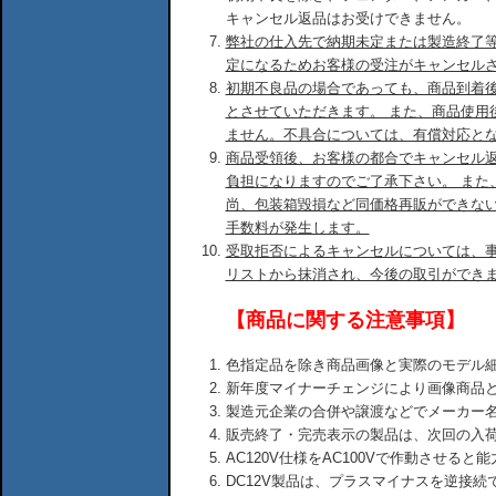
キャンセル返品はお受けできません。
弊社の仕入先で納期未定または製造終了
定になるためお客様の受注がキャンセル
初期不良品の場合であっても、商品到着後
とさせていただきます。 また、商品使用
ません。不具合については、有償対応と
商品受領後、お客様の都合でキャンセル
負担になりますのでご了承下さい。 また
尚、包装箱毀損など同価格再販ができな
手数料が発生します。
受取拒否によるキャンセルについては、
リストから抹消され、今後の取引ができ
【商品に関する注意事項】
色指定品を除き商品画像と実際のモデル
新年度マイナーチェンジにより画像商品
製造元企業の合併や譲渡などでメーカー
販売終了・完売表示の製品は、次回の入
AC120V仕様をAC100Vで作動させる
DC12V製品は、プラスマイナスを逆接