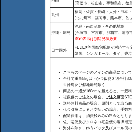
(高松市、松山市、宇和島市、徳島
福岡・佐賀・長崎・大分・熊本・
九州
(北九州市、福岡市、熊本市、佐
沖縄・南西諸島・その他離島
沖縄・離島
(石垣市、宮古市、那覇市、浦添市
※¥0表示は別途見積必要
FEDEX等国際宅配便が対応す
日本国外
韓国、シンガポール、タイ、香港
こちらのページのメインの商品について
合計で重量5kg以下かつ似姿３辺合計80
※沖縄及び僻地離島除く
商品の一辺が160cmを超えると、一般
複数個のご注文の場合、
ご注文画面ST
送料無料商品の場合、原則として該当商
代金引換によるお支払いの場合、手数料
配送費用は、消費税込みの料金となりま
佐川急便及びクロネコ宅急便の選択指定
海外を除き、ゆうパック及びメール便の