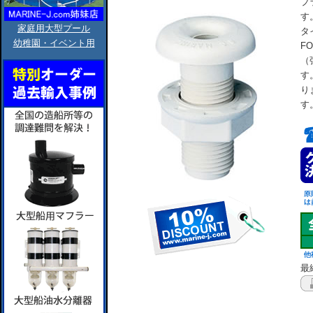
プ
す
家庭用大型プール
タ
幼稚園・イベント用
F
（
す
り
す
最終