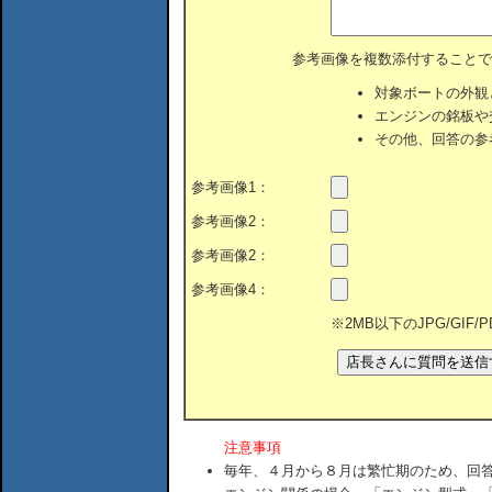
参考画像を複数添付することで
対象ボートの外観
エンジンの銘板や
その他、回答の参
参考画像1：
参考画像2：
参考画像2：
参考画像4：
※2MB以下のJPG/GIF
注意事項
毎年、４月から８月は繁忙期のため、回