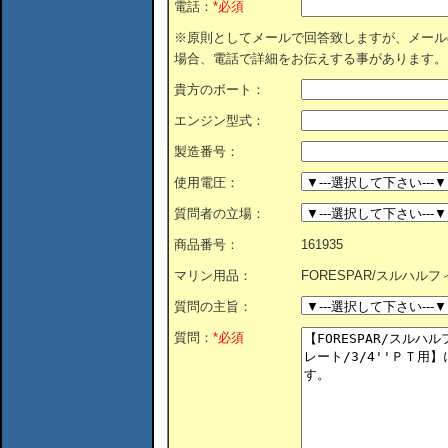
電話：
*必須
※原則としてメールで回答致しますが、メール
場合、電話で詳細をお伝えする事があります。
貴方のボート：
エンジン型式：
製造番号：
使用電圧：
質問者の立場：
商品番号：
161935
マリン用品：
FORESPAR/スルハルフ
質問の主旨：
質問：
*必須