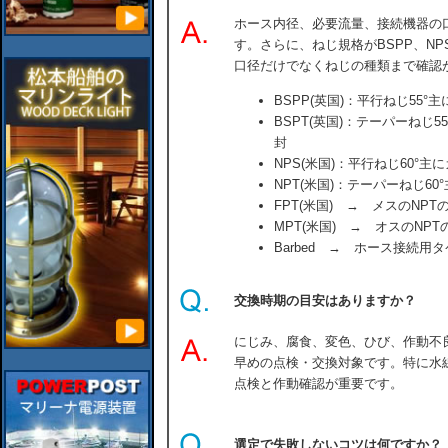
ホース内径、必要流量、接続機器の
す。さらに、ねじ規格がBSPP、NP
口径だけでなくねじの種類まで確認
BSPP(英国)：平行ねじ55
BSPT(英国)：テーパーねじ
封
NPS(米国)：平行ねじ60°
NPT(米国)：テーパーねじ6
FPT(米国) → メスのNPT
MPT(米国) → オスのNPT
Barbed → ホース接続用
交換時期の目安はありますか？
にじみ、腐食、変色、ひび、作動不
早めの点検・交換対象です。特に水
点検と作動確認が重要です。
選定で失敗しないコツは何ですか？