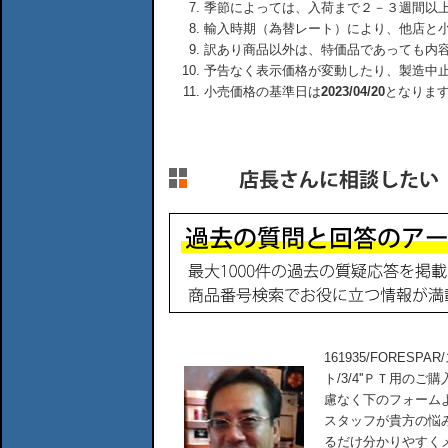
季節によっては、入荷まで２－３週間以
輸入時期（為替レート）により、他店と
訳あり商品以外は、特価品であっても内
予告なく表示価格が変動したり、製造中
小売価格の基準日は
2023/04/20
となりま
161935/FORES
ト/3/4''ＰＴ用
慮なく下のフォーム
スタッフが貴方の悩
るだけ分かりやすく