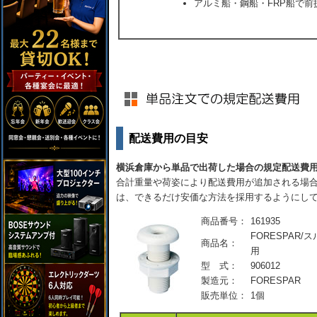
アルミ船・鋼船・FRP船で前
配送費用の目安
横浜倉庫から単品で出荷した場合の規定配送費
合計重量や荷姿により配送費用が追加される場合
は、できるだけ安価な方法を採用するようにし
商品番号：
161935
FORESPAR/
商品名：
用
型 式：
906012
製造元：
FORESPAR
販売単位：
1個