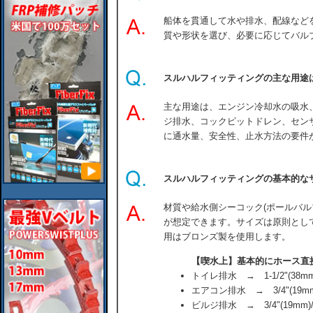
船体を貫通して水や排水、配線など
質や形状を選び、必要に応じてバル
スルハルフィッティングの主な用途
主な用途は、エンジン冷却水の吸水
ジ排水、コックピットドレン、セン
に通水量、安全性、止水方法の要件
スルハルフィッティングの基本的な
材質や給水側シーコック(ポールバル
が想定できます。サイズは原則とし
用はブロンズ製を使用します。
【喫水上】基本的にホース直
トイレ排水 → 1-1/2"(38mm)
エアコン排水 → 3/4"(19mm)/
ビルジ排水 → 3/4"(19mm)/1-