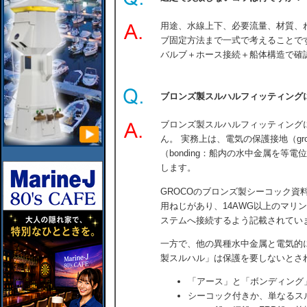
用途、水線上下、必要流量、材質、
ブ固定方法まで一式で考えることで
バルブ＋ホース接続＋船体構造で確
ブロンズ製スルハルフィッティング
ブロンズ製スルハルフィッティング
ん。 実務上は、電気の保護接地（gro
（bonding：船内の水中金属を等
します。
GROCOのブロンズ製シーコック資
用ねじがあり、14AWG以上のマリ
ステムへ接続するよう記載されてい
一方で、他の異種水中金属と電気的
製スルハル」は保護を要しないとさ
「アース」と「ボンディング
シーコック付きか、単なるス