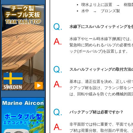
喫水より上に設置 → 樹脂
水中 → ブロンズ製
水線下にスルハルフィッティングを
水線下やヒール時水線下(帆船)では
緊急時に閉められるバルブの必要性
ック(ボールバルブ)を設置します。
スルハルフィッティングの取付方法
基本は、適正位置を決め、正しい径
クアップ材を設け、フランジ部をシ
は、回転や緩みを防ぐため機械的固
バックアップ材は必要ですか？
非平面部では特に重要で、平面でも
プ材は荷重分散、取付面の平滑化、