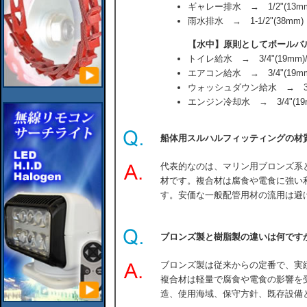
ギャレー排水 → 1/2"(13mm)/
雨水排水 → 1-1/2"(38mm)
【水中】原則としてボールバ
トイレ給水 → 3/4"(19mm)//
エアコン給水 → 3/4"(19mm)/
ウォッシュダウン給水 → 3/4"
エンジン冷却水 → 3/4"(19
船体用スルハルフィッティングの材
代表的なのは、マリン用ブロンズ系
材です。複合材は腐食や電食に強い
す。安価な一般配管用材の流用は避
ブロンズ製と樹脂製の違いは何です
ブロンズ製は従来からの定番で、実
複合材は軽量で腐食や電食の影響を
造、使用海域、保守方針、既存設備