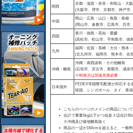
京都・滋賀・奈良・和歌山・大阪
関西
(大阪市、堺市、京都市、神戸市
岡山・広島・山口・鳥取・島根
中国
(岡山市、倉敷市、広島市、呉市
香川・徳島・高知・愛媛
四国
(高松市、松山市、宇和島市、徳島
福岡・佐賀・長崎・大分・熊本・
九州
(北九州市、福岡市、熊本市、佐
沖縄・南西諸島・その他離島
沖縄・離島
(石垣市、宮古市、那覇市、浦添市
※¥0表示は別途見積必要
FEDEX等国際宅配便が対応す
日本国外
韓国、シンガポール、タイ、香港
こちらのページのメインの商品について
合計で重量5kg以下かつ似姿３辺合計80
※沖縄及び僻地離島除く
商品の一辺が160cmを超えると、一般