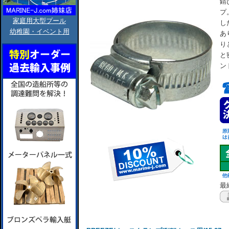
錆
プ
家庭用大型プール
し
幼稚園・イベント用
あ
り
と
ン
最終