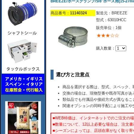
BREEZE/ホースクランプ/5/8''ホース用(15-27m
商品番号：
11140324
製造元：BREEZE
型式：63010HCC
販売単位：1個
購入数量：
選び方と注意点
商品を選択する際は、型式、スペック、
交換の場合は、現物型番や既存写真があ
類似品でも付属品や接続方式が異なるこ
関連オプションの同時手配により施工や
■WEB特価は、インターネットでのご注文の
■数量について、12以上必要な場合は、注文
■シーズンによっては、店頭在庫がなく取り寄