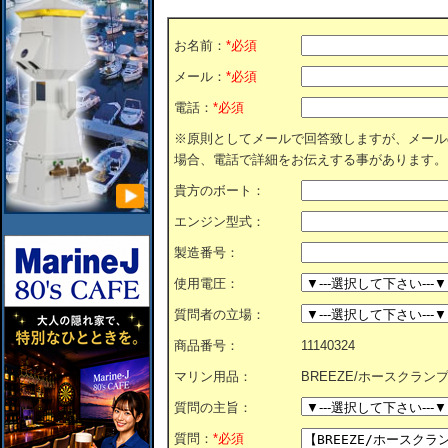
お名前：
*必須
メール：
*必須
電話：
*必須
※原則としてメールで回答致しますが、メール
場合、電話で詳細をお伝えする事があります。
貴方のボート：
エンジン型式：
製造番号：
使用電圧：
質問者の立場：
商品番号：
11140324
マリン用品：
BREEZE/ホースクランプ/5
質問の主旨：
質問：
*必須