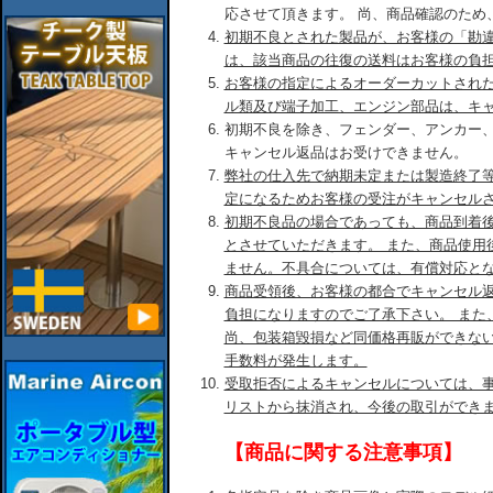
応させて頂きます。 尚、商品確認のため
初期不良とされた製品が、お客様の「勘
は、該当商品の往復の送料はお客様の負
お客様の指定によるオーダーカットされ
ル類及び端子加工、エンジン部品は、キ
初期不良を除き、フェンダー、アンカー
キャンセル返品はお受けできません。
弊社の仕入先で納期未定または製造終了
定になるためお客様の受注がキャンセル
初期不良品の場合であっても、商品到着後
とさせていただきます。 また、商品使用
ません。不具合については、有償対応と
商品受領後、お客様の都合でキャンセル
負担になりますのでご了承下さい。 また
尚、包装箱毀損など同価格再販ができな
手数料が発生します。
受取拒否によるキャンセルについては、
リストから抹消され、今後の取引ができ
【商品に関する注意事項】