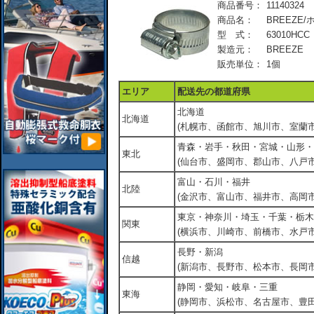
商品番号：
11140324
商品名：
BREEZE/
型 式：
63010HCC
製造元：
BREEZE
販売単位：
1個
エリア
配送先の都道府県
北海道
北海道
(札幌市、函館市、旭川市、室蘭市
青森・岩手・秋田・宮城・山形・
東北
(仙台市、盛岡市、郡山市、八戸市
富山・石川・福井
北陸
(金沢市、富山市、福井市、高岡市
東京・神奈川・埼玉・千葉・栃木
関東
(横浜市、川崎市、前橋市、水戸市
長野・新潟
信越
(新潟市、長野市、松本市、長岡市
静岡・愛知・岐阜・三重
東海
(静岡市、浜松市、名古屋市、豊田