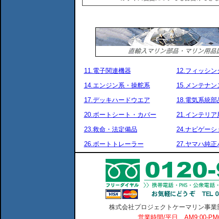
11.電子関連機器
12.フィッシ
14.エンジン系・操舵系
15.メンテナ
17.デッキハードウエア
18.電気系統部
20.ボートシート・カバー
21.インテリア
23.救命・法定備品
24.ナビゲーシ
26.ボートトレーラー
27.ヤマハ純
株式会社プロジェクトケーマリン事業部 横
営業時間/平日 AM9:00-P