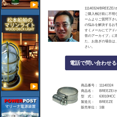
11140324/BREEZ
ご購入検討前に不明
ームよりご質問下さ
の悩みを解決するお
すくメールにてアド
答のアーカイブ」に
た、お急ぎの場合は
さい。
電話で問い合わせる：04
商品番号：
11140324
商品名：
BREEZE/
型 式：
63010HCC
製造元：
BREEZE
販売単位：
1個