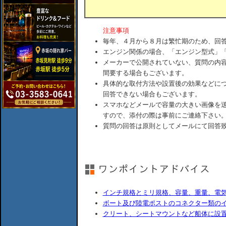
注意事項
毎年、４月から８月は繁忙期のため、回
エンジン関係の場合、「エンジン型式」
メーカーで公開されていない、質問の内
間要する場合もございます。
具体的な取付方法や設置後の効果などに
回答できない場合もございます。
スマホなどメールで容量の大きい画像を
すので、添付の際は事前にご連絡下さい
質問の回答は原則としてメールにて回答
インチ規格とミリ規格、容量、重量、電
ボート及び陸電ポストのコネクター類の
クリート、シートマウントなど船体に設