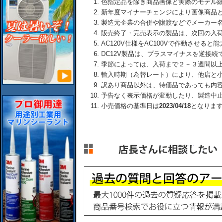
色指定品を除き商品画像と実際のモデル
新年度マイナーチェンジにより画像商品
製造元企業の合併や譲渡などでメーカー
販売終了・完売表示の製品は、次回の入
AC120V仕様をAC100Vで作動させる
DC12V製品は、プラスマイナスを逆接
季節によっては、入荷まで２－３週間以
輸入時期（為替レート）により、他店と
訳あり商品以外は、特価品であっても内
予告なく表示価格が変動したり、製造中
小売価格の基準日は
2023/04/18
となりま