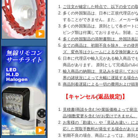
ご注文が確定した時点で、以下の全ての
多くの外国製品は、日本に正規代理店が
することができません。また、メーカー
多くの外国製品は、原則として各ボート
ピング類は付属しておりません。別途、
多くの外国製品の添附書類は、外国語表
全ての商品は、初期不良を除き、その使
ズ、変色等はクレームによる交換対象と
日本に代理店や輸入元がある輸入商品で
商品があります。 原則として完成品のみ
輸入商品の納期は、見込みを提示してお
界の諸状況によって大幅に遅延する場合
商品到着遅延による一切の費用および損
【キャンセル(返品規定)】
見積書(商談を含む)や業販価格よって発
品(個数変更を含む)がお受けできません。
お客様の「勘違い」や「見込み違い」に
応した買取手数料が発生する場合があり
初期不良の場合、商品によっては、原則