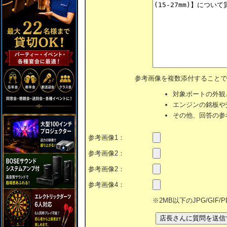
参考画像を複数添付することで
対象ボートの外観
エンジンの銘板や
その他、回答の参
参考画像1：
参考画像2：
参考画像2：
参考画像4：
※2MB以下のJPG/GIF