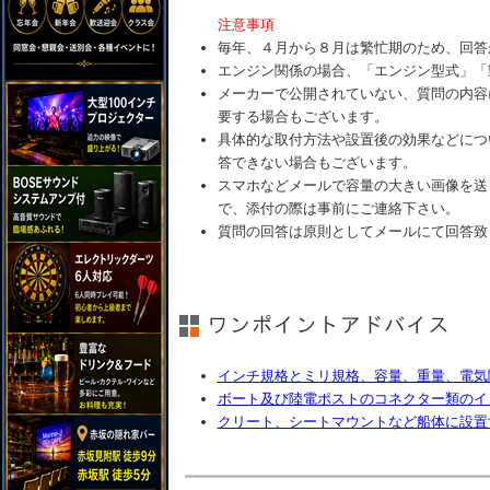
注意事項
毎年、４月から８月は繁忙期のため、回答
エンジン関係の場合、「エンジン型式」「
メーカーで公開されていない、質問の内容
要する場合もございます。
具体的な取付方法や設置後の効果などにつ
答できない場合もございます。
スマホなどメールで容量の大きい画像を送
で、添付の際は事前にご連絡下さい。
質問の回答は原則としてメールにて回答致
インチ規格とミリ規格、容量、重量、電気
ボート及び陸電ポストのコネクター類のイ
クリート、シートマウントなど船体に設置