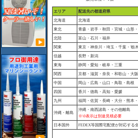
エリア
配送先の都道府県
北海道
北海道
東北
青森・岩手・秋田・宮城・山形
北陸
富山・石川・福井
関東
東京・神奈川・埼玉・千葉・'栃
信越
長野・新潟
東海
静岡・愛知・岐阜・三重
関西
京都・滋賀・奈良・和歌山・大
中国
岡山・広島・山口・鳥取・島根
四国
香川・徳島・高知・愛媛
九州
福岡・佐賀・長崎・大分・熊本
沖縄・南西諸島・その他離島
沖縄・離島
※\0表示は別途見積必要
日本国外
FEDEX等国際宅配便が対応する