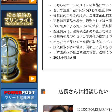
こちらのページのメインの商品について
合計で重量5kg以下かつ似姿３辺合計80
複数個のご注文の場合、
ご注文画面ST
送料無料商品の場合、原則として該当商
代金引換によるお支払いの場合、手数料
配送費用は、消費税込みの料金となりま
佐川急便及びクロネコ宅急便の指定はで
ゆうパック及びメール便の取扱はござい
購入個数が多い場合、同梱して安くなる
日本国外への配送希望の場合、送料につ
2023/04/14適用
109555/FORESPA