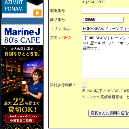
AQAD41A/DP
製造番号：
商品番号：
マリン用品：
質問：
*必須
添付参考画像：
※12MB以下のJPG/GIF/
※スマホの高解像度画像１