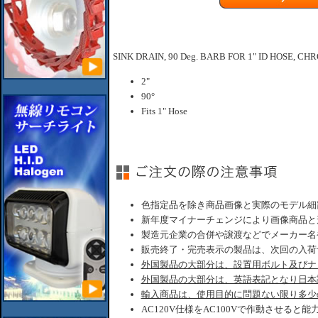
SINK DRAIN, 90 Deg. BARB FOR 1" ID HOSE, CH
2"
90°
Fits 1" Hose
色指定品を除き商品画像と実際のモデル細
新年度マイナーチェンジにより画像商品と
製造元企業の合併や譲渡などでメーカー名
販売終了・完売表示の製品は、次回の入荷
外国製品の大部分は、設置用ボルト及びナ
外国製品の大部分は、英語表記となり日本
輸入商品は、使用目的に問題ない限り多少
AC120V仕様をAC100Vで作動させると