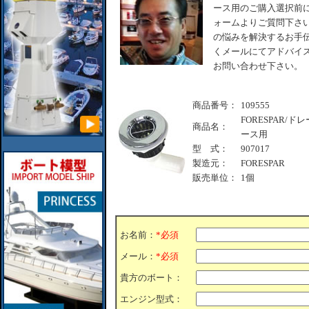
ース用のご購入選択前
ォームよりご質問下さい
の悩みを解決するお手伝
くメールにてアドバイス
お問い合わせ下さい。
商品番号：
109555
FORESPAR/
商品名：
ース用
型 式：
907017
製造元：
FORESPAR
販売単位：
1個
お名前：
*必須
メール：
*必須
貴方のボート：
エンジン型式：