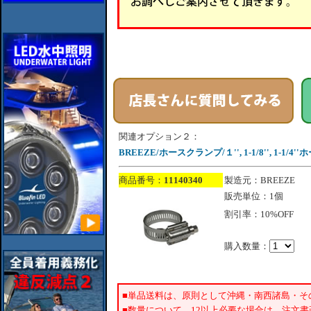
関連オプション２：
BREEZE/ホースクランプ/１'', 1-1/8'', 1-1/4'
商品番号：
11140340
製造元：BREEZE
販売単位：1個
割引率：10%OFF
購入数量：
■単品送料は、原則として沖縄・南西諸島・そ
■数量について、12以上必要な場合は、注文