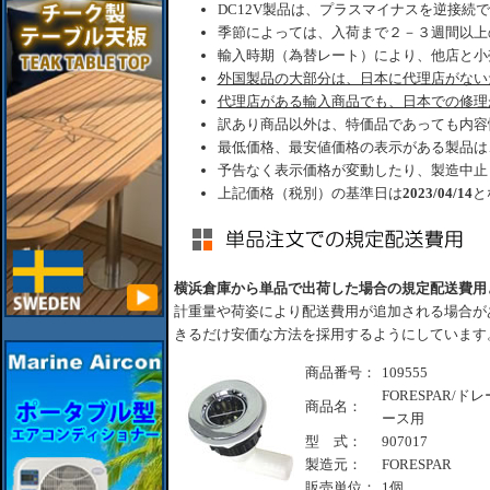
DC12V製品は、プラスマイナスを逆接続
季節によっては、入荷まで２－３週間以上
輸入時期（為替レート）により、他店と小
外国製品の大部分は、日本に代理店がない
代理店がある輸入商品でも、日本での修理
訳あり商品以外は、特価品であっても内容
最低価格、最安値価格の表示がある製品は
予告なく表示価格が変動したり、製造中止
上記価格（税別）の基準日は
2023/04/14
と
横浜倉庫から単品で出荷した場合の規定配送費用
計重量や荷姿により配送費用が追加される場合が
きるだけ安価な方法を採用するようにしています
商品番号：
109555
FORESPAR/
商品名：
ース用
型 式：
907017
製造元：
FORESPAR
販売単位：
1個