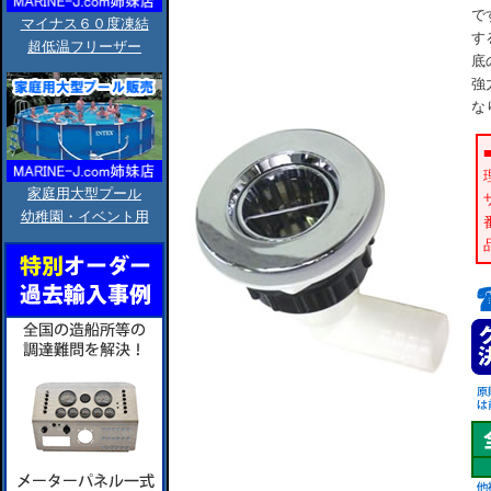
で
マイナス６０度凍結
す
超低温フリーザー
底
強
な
家庭用大型プール
幼稚園・イベント用