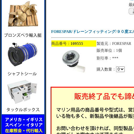
最終
FORESPAR/ドレーンフィッティング/９０度エ
商品番号：
109555
製造元：FORESPAR
販売単位：1個
割引率：***
購入数量：