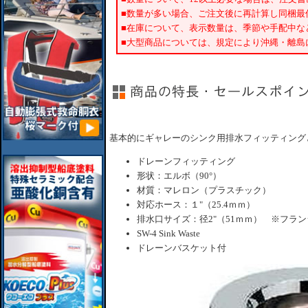
■数量が多い場合、ご注文後に再計算し同梱最
■在庫について、表示数量は、季節や手配中な
■大型商品については、規定により沖縄・離島
基本的にギャレーのシンク用排水フィッティング
ドレーンフィッティング
形状：エルボ（90°）
材質：マレロン（プラスチック）
対応ホース：１"（25.4ｍｍ）
排水口サイズ：径2"（51ｍｍ） ※フラン
SW-4 Sink Waste
ドレーンバスケット付