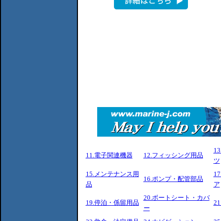
1
11.電子関連機器
12.フィッシング用品
ツ
15.メンテナンス用
1
16.ポンプ・配管部品
品
ア
20.ボートシート・カバ
19.停泊・係留用品
2
ー