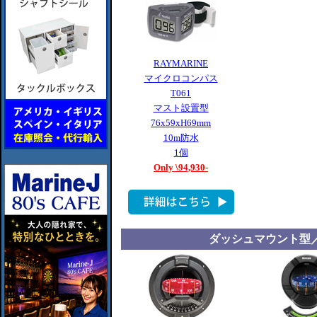
RAYMARINE
マイクロコンパス
T061
マスト設置型
76x59xH69mm
10m防水
1個
Only \94,930-
ダッシュマウント型