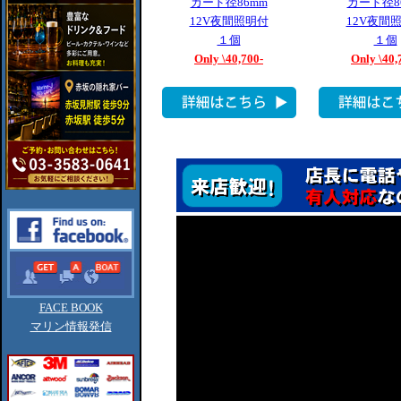
カード径86mm
カード径8
12V夜間照明付
12V夜間
１個
１個
Only \40,700-
Only \40,
FACE BOOK
マリン情報発信