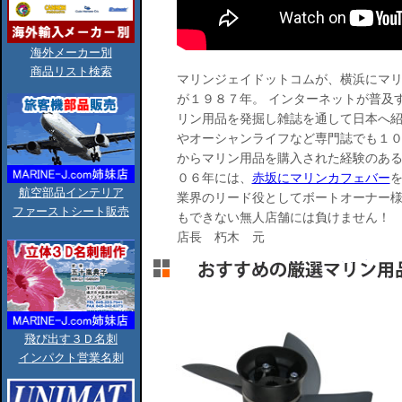
海外メーカー別
商品リスト検索
マリンジェイドットコムが、横浜にマ
が１９８７年。 インターネットが普及
リン用品を発掘し雑誌を通して日本へ紹
やオーシャンライフなど専門誌でも１０
からマリン用品を購入された経験のある
０６年には、
赤坂にマリンカフェバー
を
航空部品インテリア
業界のリード役としてボートオーナー
ファーストシート販売
もできない無人店舗には負けません！
店長 朽木 元
飛び出す３Ｄ名刺
インパクト営業名刺