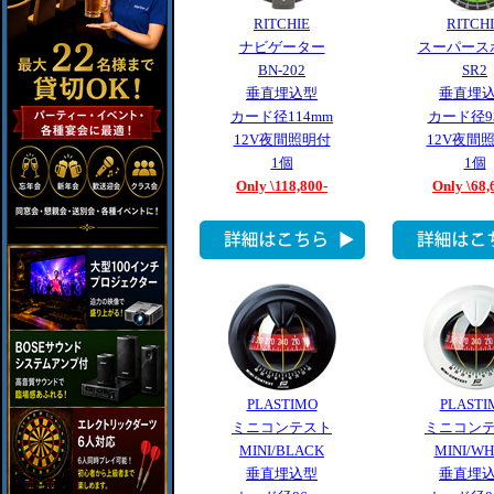
RITCHIE
RITCH
ナビゲーター
スーパース
BN-202
SR2
垂直埋込型
垂直埋
カード径114mm
カード径9
12V夜間照明付
12V夜間
1個
1個
Only \118,800-
Only \68,
PLASTIMO
PLASTI
ミニコンテスト
ミニコン
MINI/BLACK
MINI/WH
垂直埋込型
垂直埋