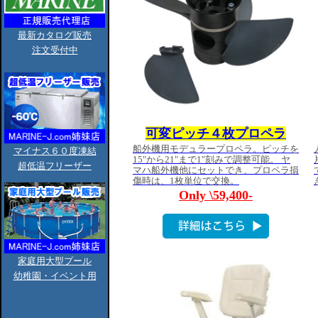
最新カタログ販売
注文受付中
マイナス６０度凍結
超低温フリーザー
家庭用大型プール
幼稚園・イベント用