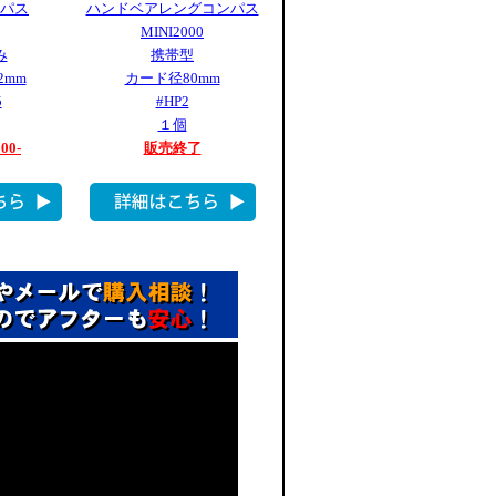
パス
ハンドベアレングコンパス
MINI2000
み
携帯型
2mm
カード径80mm
5
#HP2
１個
500-
販売終了