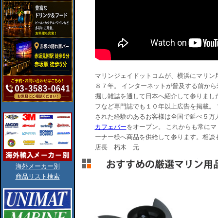
マリンジェイドットコムが、横浜にマリン
８７年。 インターネットが普及する前から
掘し雑誌を通して日本へ紹介して参りまし
フなど専門誌でも１０年以上広告を掲載。
された経験のあるお客様は全国で延べ５万人
カフェバー
をオープン。 これからも常に
ーナー様へ商品を供給して参ります。相談
店長 朽木 元
海外メーカー別
商品リスト検索