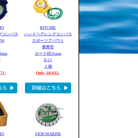
MO
RITCHIE
グコンパス
ハンドベアレングコンパス
50
スポーツアバウト
携帯型
3mm
カード径31mm
7
X-11
１個
871-
Only \16,632-
MO
VION MARINE