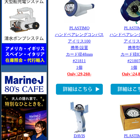
PLASTIMO
PLASTI
ハンドベアレングコンパス
ハンドベアレン
アイリス100
アイリス
携帯/設置
携帯型
カード径48mm
カード径8
#21811
#2180
1個
1個
Only \29,260-
Only \24,
DAVIS
PLASTI