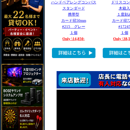
ハンドベアレングコンパス
ドリスコン
スタンダード
木箱入
携帯型
１度刻
カード径50mm
カード径7
#215 グレー
#1724
１個
１個
Only \14,850-
Only \38,