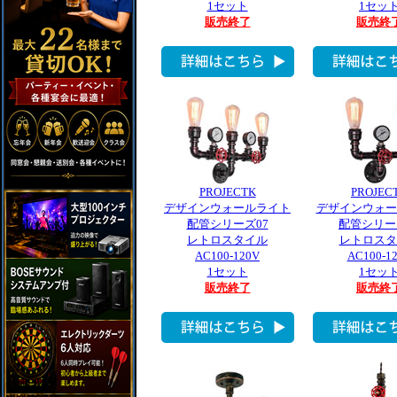
1セット
1セッ
販売終了
販売終
PROJECTK
PROJEC
デザインウォールライト
デザインウォー
配管シリーズ07
配管シリー
レトロスタイル
レトロスタ
AC100-120V
AC100-1
1セット
1セッ
販売終了
販売終