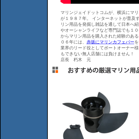
マリンジェイドットコムが、横浜にマリ
が１９８７年。 インターネットが普及
リン用品を発掘し雑誌を通して日本へ紹
やオーシャンライフなど専門誌でも１０
からマリン用品を購入された経験のある
０６年には、
赤坂にマリンカフェバー
を
業界のリード役としてボートオーナー様
もできない無人店舗には負けません！
店長 朽木 元