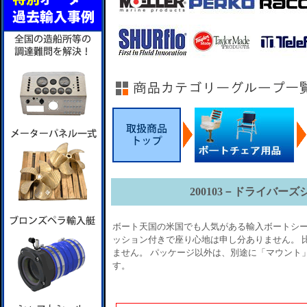
200103－ドライバー
ボート天国の米国でも人気がある輸入ボートシー
ッション付きで座り心地は申し分ありません。 
ません。 パッケージ以外は、別途に「マウント
す。