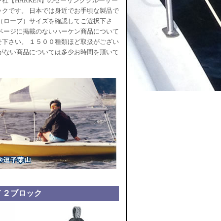
社【HARKEN】のセーリングクルーザー
ックです。 日本では身近でお手頃な製品で
ト（ロープ）サイズを確認してご選択下さ
ムページに掲載のないハーケン商品について
せ下さい。 １５００種類ほど取扱がござい
庫がない商品については多少お時間を頂いて
Ｔ２ブロック