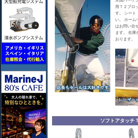
米国ハーケン
用Ｔ２ブロ
す。 シー
い。 ホー
はお問い合
ます。 在
おります。
ソフトアタッチ