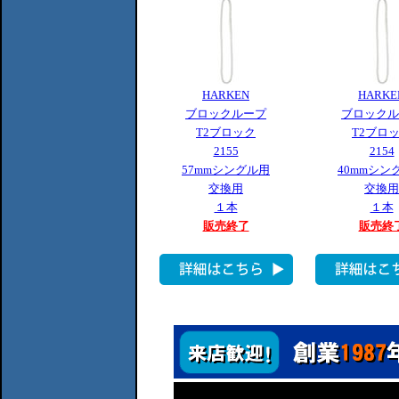
HARKEN
HARKE
ブロックループ
ブロックル
T2ブロック
T2ブロ
2155
2154
57mmシングル用
40mmシン
交換用
交換用
１本
１本
販売終了
販売終