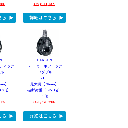
500-
Only \11,187-
N
HARKEN
マティック
57mmカーボブロック
グル
T2ダブル
2153
mm】
最大長【79mm】
7kg】
破断荷重【1451kg】
１個
117-
Only \20,790-