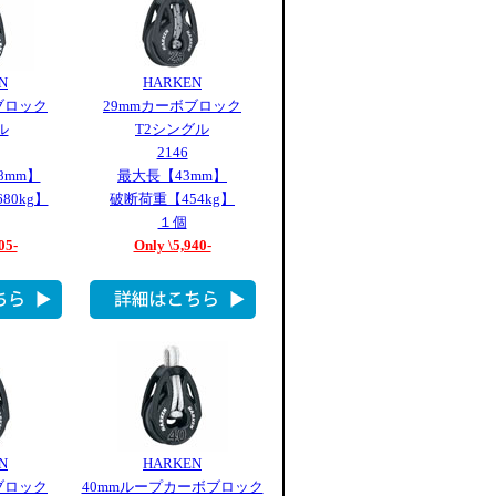
N
HARKEN
ブロック
29mmカーボブロック
ル
T2シングル
2146
8mm】
最大長【43mm】
80kg】
破断荷重【454kg】
１個
05-
Only \5,940-
N
HARKEN
ブロック
40mmループカーボブロック