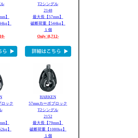
グル
T2シングル
2148
mm】
最大長【57mm】
4kg】
破断荷重【544kg】
１個
10-
Only \8,712-
N
HARKEN
ブロック
57mmカーボブロック
ル
T2シングル
2152
mm】
最大長【79mm】
2kg】
破断荷重【1080kg】
１個