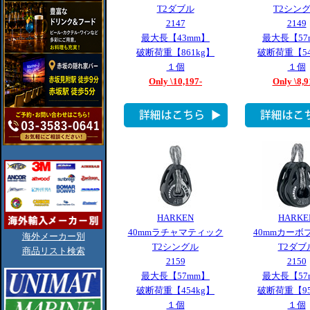
T2ダブル
T2シン
2147
2149
最大長【43mm】
最大長【57
破断荷重【861kg】
破断荷重【54
１個
１個
Only \10,197-
Only \8,9
HARKEN
HARKE
40mmラチャマティック
40mmカーボ
海外メーカー別
T2シングル
T2ダブ
商品リスト検索
2159
2150
最大長【57mm】
最大長【57
破断荷重【454kg】
破断荷重【95
１個
１個