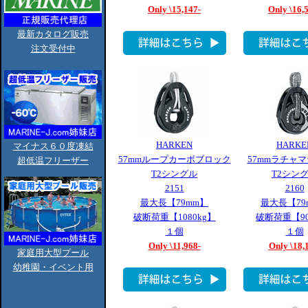
Only \15,147-
Only \16,
最新カタログ販売
注文受付中
HARKEN
HARKE
マイナス６０度凍結
57mmループカーボブロック
57mmラチャ
超低温フリーザー
T2シングル
T2シン
2151
2160
最大長【79mm】
最大長【79
破断荷重【1080kg】
破断荷重【90
１個
１個
Only \11,968-
Only \18,
家庭用大型プール
幼稚園・イベント用