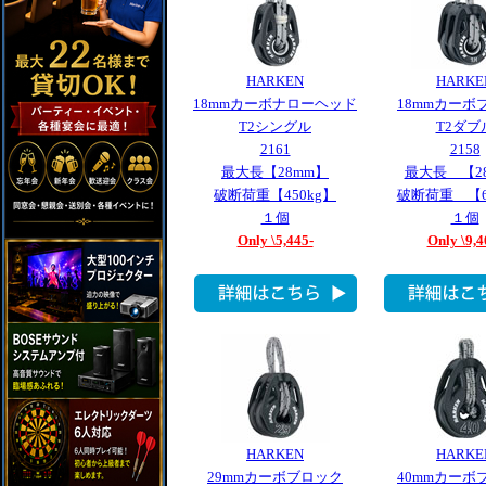
HARKEN
HARKE
18mmカーボナローヘッド
18mmカーボ
T2シングル
T2ダブ
2161
2158
最大長【28mm】
最大長 【2
破断荷重【450kg】
破断荷重 【6
１個
１個
Only \5,445-
Only \9,4
HARKEN
HARKE
29mmカーボブロック
40mmカーボ