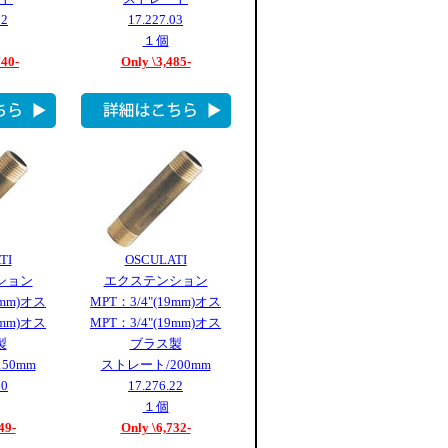
02
17.227.03
１個
740-
Only \3,485-
TI
OSCULATI
ション
エクステンション
9mm)オス
MPT：3/4"(19mm)オス
9mm)オス
MPT：3/4"(19mm)オス
製
ブラス製
50mm
ストレート/200mm
20
17.276.22
１個
49-
Only \6,732-