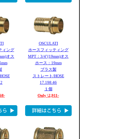
TI
OSCULATI
ティング
ホースフィッティング
9mm)オス
MPT：3/4"(19mm)オス
5mm
ホース：19mm
製
ブラス製
HOSE
ストレート/HOSE
12
17.198.46
１個
68-
Only \2,911-