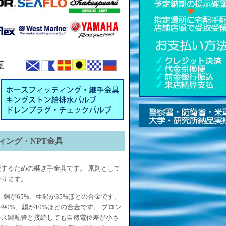
ティング・NPT金具
するための継ぎ手金具です。 原則として
なります。
す。銅が65%、亜鉛が35%ほどの合金です。
が90%、錫が10%ほどの合金です。 プロン
レス製配管と接続しても自然電位差が小さ