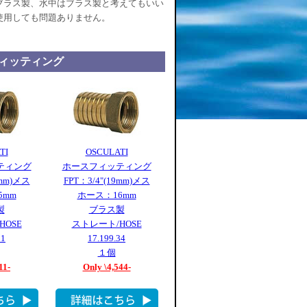
ブラス製、水中はブラス製と考えてもいい
使用しても問題ありません。
ィッティング
TI
OSCULATI
ティング
ホースフィッティング
9mm)メス
FPT：3/4"(19mm)メス
5mm
ホース：16mm
製
ブラス製
HOSE
ストレート/HOSE
11
17.199.34
１個
11-
Only \4,544-