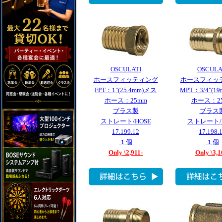
OSCULATI
OSCULA
ホースフィッティング
ホースフィッ
FPT：1"(25.4mm)メス
MPT：3/4"(1
ホース：25mm
ホース：2
ブラス製
ブラス
ストレート/HOSE
ストレート/
17.199.12
17.198.
１個
１個
Only \2,911-
Only \3,1