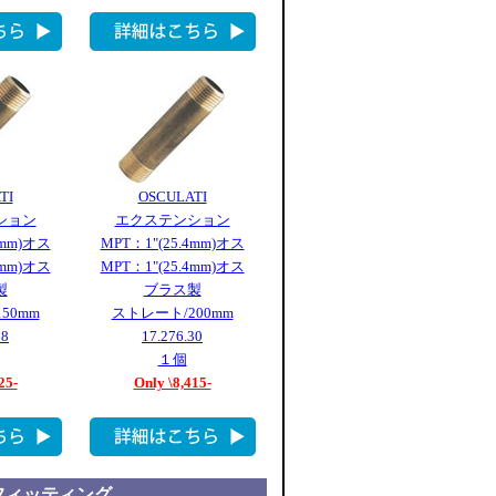
TI
OSCULATI
ション
エクステンション
4mm)オス
MPT：1"(25.4mm)オス
4mm)オス
MPT：1"(25.4mm)オス
製
ブラス製
50mm
ストレート/200mm
28
17.276.30
１個
25-
Only \8,415-
フィッティング