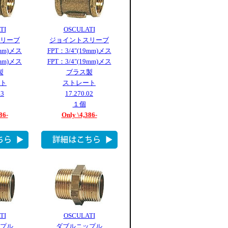
TI
OSCULATI
リーブ
ジョイントスリーブ
4mm)メス
FPT：3/4"(19mm)メス
4mm)メス
FPT：3/4"(19mm)メス
製
ブラス製
ト
ストレート
03
17.270.02
１個
86-
Only \4,386-
TI
OSCULATI
プル
ダブルニップル