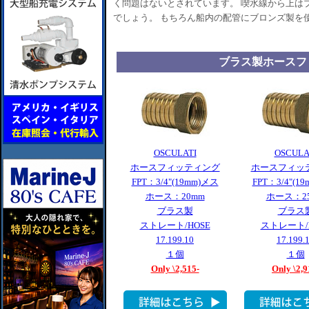
く問題はないとされています。 喫水線から上は
でしょう。 もちろん船内の配管にブロンズ製を
ブラス製ホースフ
OSCULATI
OSCULA
ホースフィッティング
ホースフィッ
FPT：3/4"(19mm)メス
FPT：3/4"(1
ホース：20mm
ホース：2
ブラス製
ブラス
ストレート/HOSE
ストレート/
17.199.10
17.199.
１個
１個
Only \2,515-
Only \2,9