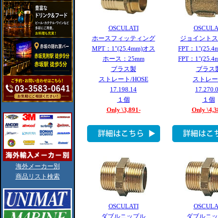
OSCULATI
OSCULA
ホースフィッティング
ジョイントス
MPT：1"(25.4mm)オス
FPT：1"(25.
ホース：25mm
FPT：1"(25.
ブラス製
ブラス
ストレート/HOSE
ストレー
17.198.14
17.270.
１個
１個
Only \3,891-
Only \4,3
海外メーカー別
商品リスト検索
OSCULATI
OSCULA
ダブルニップル
ダブルニッ