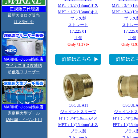
MPT：1/2"(13mm)オス
MPT：3/4"(1
MPT：1/2"(13mm)オス
MPT：3/4"(1
最新カタログ販売
ブラス製
ブラス
注文受付中
ストレート
ストレー
17.225.01
17.225.
１個
１個
Only \1,376-
Only \1,9
マイナス６０度凍結
超低温フリーザー
OSCULATI
OSCULA
ジョイントスリーブ
ジョイントス
家庭用大型プール
FPT：3/4"(19mm)メス
FPT：3/4"(1
幼稚園・イベント用
MPT：1"(25.4mm)オス
FPT：1"(25.
ブラス製
ブラス
ストレート
ストレー