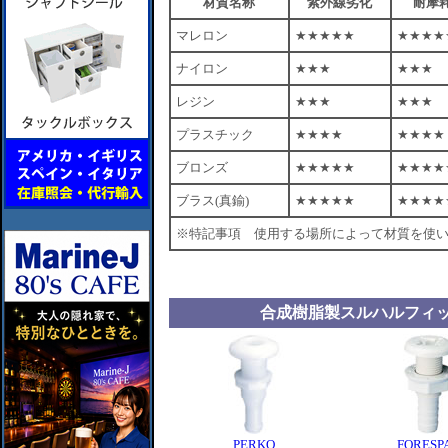
材質名称
紫外線劣化
耐摩
マレロン
★★★★★
★★★★
ナイロン
★★★
★★★
レジン
★★★
★★★
プラスチック
★★★★
★★★★
ブロンズ
★★★★★
★★★★
ブラス(真鍮)
★★★★★
★★★★
※特記事項 使用する場所によって材質を使
合成樹脂製スルハルフィッティ
PERKO
FORESP