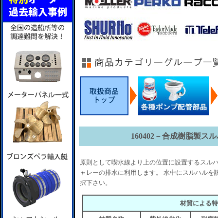
160402－合成樹脂製
原則として喫水線より上の位置に設置するスル
ャレーの排水に利用します。 水中にスルハルを
択下さい。
材質による特