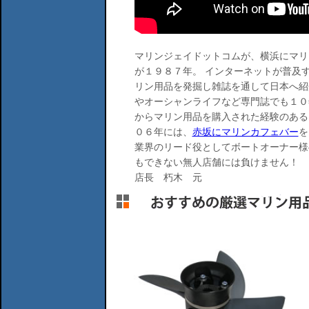
マリンジェイドットコムが、横浜にマリ
が１９８７年。 インターネットが普及
リン用品を発掘し雑誌を通して日本へ紹
やオーシャンライフなど専門誌でも１０
からマリン用品を購入された経験のある
０６年には、
赤坂にマリンカフェバー
を
業界のリード役としてボートオーナー様
もできない無人店舗には負けません！
店長 朽木 元