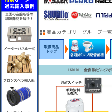
160101－全自動ビル