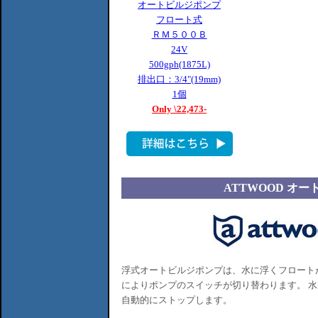
オートビルジポンプ
フロート式
ＲＭ５００Ｂ
24V
500gph(1875L)
排出口：3/4"(19mm)
1個
Only \22,473-
ATTWOOD オ
浮式オートビルジポンプは、水に浮くフロート
によりポンプのスイッチが切り替わります。 
自動的にストップします。