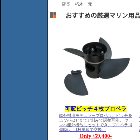
店長 朽木 元