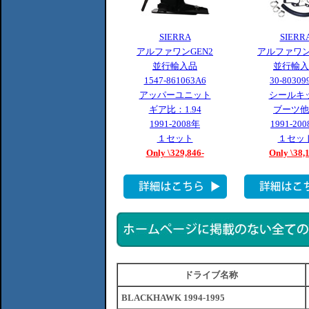
SIERRA
SIERR
アルファワンGEN2
アルファワン
並行輸入品
並行輸入
1547-861063A6
30-80309
アッパーユニット
シールキ
ギア比：1.94
ブーツ他
1991-2008年
1991-20
１セット
１セッ
Only \329,846-
Only \38,
ドライブ名称
BLACKHAWK 1994-1995