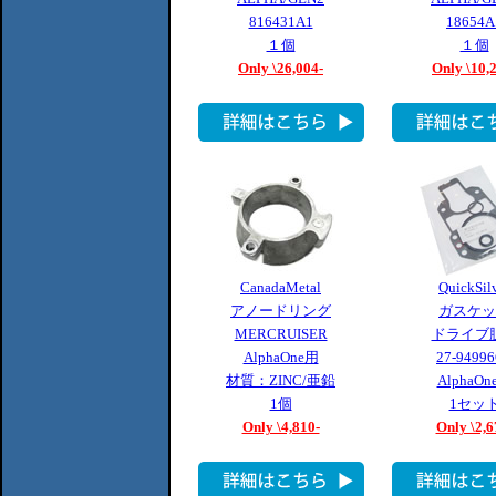
816431A1
18654A
１個
１個
Only \26,004-
Only \10,
CanadaMetal
QuickSil
アノードリング
ガスケッ
MERCRUISER
ドライブ
AlphaOne用
27-9499
材質：ZINC/亜鉛
AlphaOn
1個
1セッ
Only \4,810-
Only \2,6