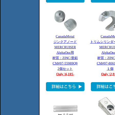
CanadaMetal
CanadaMe
ジンクアノード
トリムシリンダ
MERCRUISER
MERCRUI
AlphaOne用
AlphaOn
材質：ZINC/亜鉛
材質：ZIN
CM#97-55989Q9
CM#97-806
2個セット
１個
Only \6,105-
Only \2,9