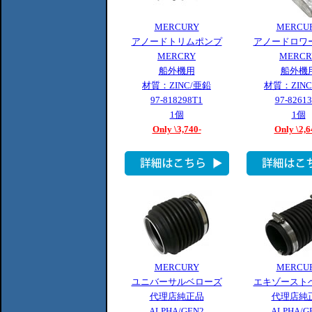
MERCURY
MERCU
アノードトリムポンプ
アノードロワ
MERCRY
MERCR
船外機用
船外機
材質：ZINC/亜鉛
材質：ZIN
97-818298T1
97-8261
1個
1個
Only \3,740-
Only \2,6
MERCURY
MERCU
ユニバーサルベローズ
エキゾースト
代理店純正品
代理店純
ALPHA/GEN2
ALPHA/G