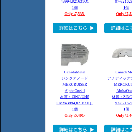
43994,821631Q1
97-82162
1個
1個
Only \7,535-
Only \7,5
CanadaMetal
CanadaMe
ジンクアノード
アノディック
MERCRUISER
MERCRUI
AlphaOne用
AlphaOn
材質：ZINC/亜鉛
材質：ZIN
CM#43994,821631Q1
97-82162
1個
1個
Only \5,401-
Only \5,4