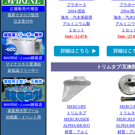
ブラボー３
ブラボー
2004-現在
2004-
最新カタログ販売
海水・汽水係留用
海水・汽水
注文受付中
アルミニウム製
アルミニウ
１セット
１セッ
Only \12,870-
Only \25,
マイナス６０度凍結
トリムタブ/互換
超低温フリーザー
MERCURY
MERCU
家庭用大型プール
トリムタブ
トリムタ
幼稚園・イベント用
MERCRUISER
MERCRUI
ALPHA/BRAVO
ALPHA/B
材質：アルミ
材質：ア