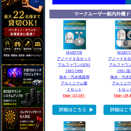
マークルーザー船内外機ド
MARTYR
MARTY
アノード４点セット
アノード６点
アルファワンGEN1
アルファワン
1983-1990
1991-
海水・汽水係留用
海水・汽水
アルミニウム製
アルミニウ
１セット
１セッ
Only \15,147-
Only \19,