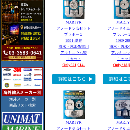
MARTYR
MARTY
アノード５点セット
アノード４点
ブラボー１
ブラボー２
1991-現在
1989-20
海水・汽水係留用
海水・汽水
アルミニウム製
アルミニウ
１セット
１セッ
Only \21,914-
Only \18,
海外メーカー別
商品リスト検索
MARTYR
MARTY
アノード６点セット
アノード６点