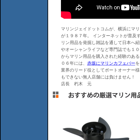
マリンジェイドットコムが、横浜にマリ
が１９８７年。 インターネットが普及
リン用品を発掘し雑誌を通して日本へ紹
やオーシャンライフなど専門誌でも１０
からマリン用品を購入された経験のある
０６年には、
赤坂にマリンカフェバー
を
業界のリード役としてボートオーナー様
もできない無人店舗には負けません！
店長 朽木 元