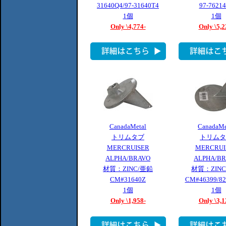
31640Q4/97-31640T4
97-7621
1個
1個
Only \4,774-
Only \5,2
CanadaMetal
CanadaMe
トリムタブ
トリムタ
MERCRUISER
MERCRUI
ALPHA/BRAVO
ALPHA/B
材質：ZINC/亜鉛
材質：ZIN
CM#31640Z
CM#46399/82
1個
1個
Only \1,958-
Only \3,1