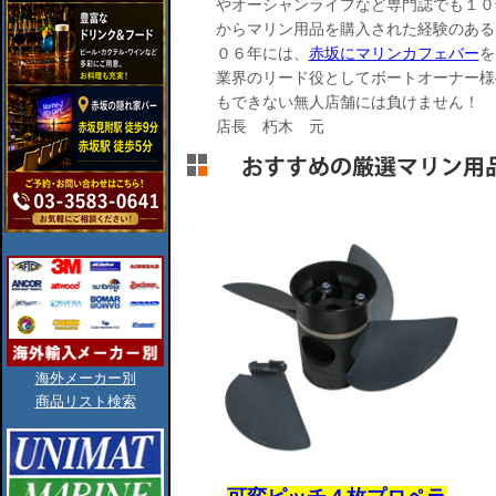
やオーシャンライフなど専門誌でも１０
からマリン用品を購入された経験のある
０６年には、
赤坂にマリンカフェバー
を
業界のリード役としてボートオーナー様
もできない無人店舗には負けません！
店長 朽木 元
海外メーカー別
商品リスト検索