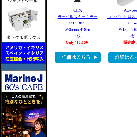
CIPA
Attwoo
ラージ型スキーミラー
コンパクト型ス
M1CB875
13055-
W36cmxH18cm
W18cmxH
1枚
1枚
Only \17,600-
販売終