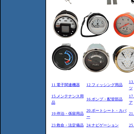
1
11.電子関連機器
12.フィッシング用品
ツ
15.メンテナンス用
1
16.ポンプ・配管部品
品
ア
20.ボートシート・カバ
19.停泊・係留用品
2
ー
23.救命・法定備品
24.ナビゲーション
2