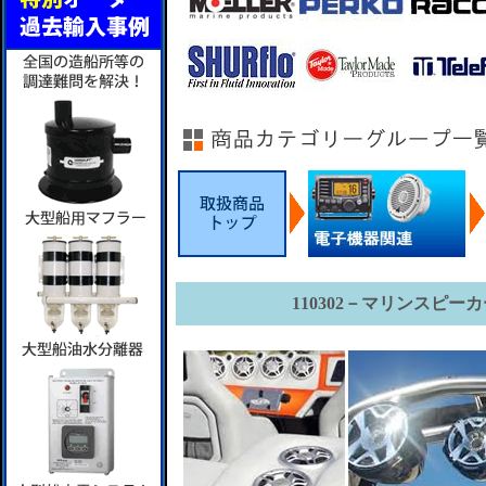
110302－マリンスピ