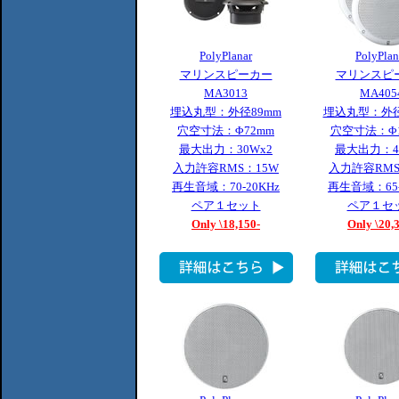
PolyPlanar
PolyPlan
マリンスピーカー
マリンスピ
MA3013
MA405
埋込丸型：外径89mm
埋込丸型：外径
穴空寸法：Φ72mm
穴空寸法：Φ1
最大出力：30Wx2
最大出力：4
入力許容RMS：15W
入力許容RMS
再生音域：70-20KHz
再生音域：65-
ペア１セット
ペア１セ
Only \18,150-
Only \20,