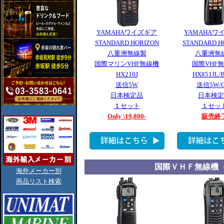
YAMAHAワイズギア
YAMAHAワ
STANDARD HORIZON
STANDARD H
八重洲無線製
八重洲無
国際マリンVHF無線機
国際VHF
HX210J
HX851JL/B
送信5W
送信5W/G
日本検定品
日本検定
１セット
１セッ
Only \19,800-
販売終
国際ＶＨＦ無線機
海外メーカー別
商品リスト検索