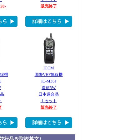
550-
販売終了
ICOM
無線機
国際VHF無線機
J
IC-M36J
W
送信5W
品
日本適合品
ト
１セット
了
販売終了
並行品※取説英文）