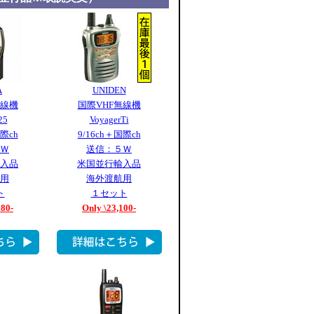
A
UNIDEN
無線機
国際VHF無線機
25
VoyagerTi
国際ch
9/16ch＋国際ch
Ｗ
送信：５Ｗ
入品
米国並行輸入品
用
海外渡航用
ト
１セット
080-
Only \23,100-