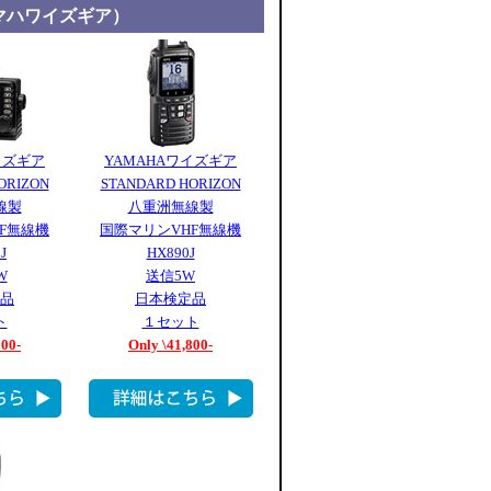
マハワイズギア）
イズギア
YAMAHAワイズギア
ORIZON
STANDARD HORIZON
線製
八重洲無線製
F無線機
国際マリンVHF無線機
J
HX890J
W
送信5W
品
日本検定品
ト
１セット
500-
Only \41,800-