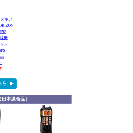
イズギア
ORIZON
線製
無線機
lack
PS
品
ト
了
（日本適合品）