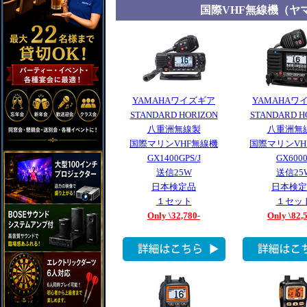
国際VHF無線機（ヤ
YAMAHAワイズギア
YAMAHAワ
STANDARD HORIZON
STANDARD H
八重洲無線製
八重洲無
国際マリンVHF無線機
国際マリンVH
GX1400GPS/J
GX6000
送信25W
送信25
日本検定品
日本検定
１セット
１セッ
Only \32,780-
Only \82,