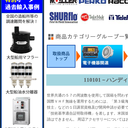
110101－ハンデ
世界共通の５７の周波数を使用して国籍を問わず
国際ＶＨＦ無線を運用するためには、「第３級
技士」などの１日講習資格及び開局申請が必要で
「技術基準適合証明取得機」を差します。米国
請はできません。 周辺アクセサリーについては