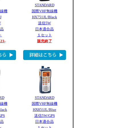
STANDARD
無線機
国際VHF無線機
J
HX751JL/Black
W
送信5W
品
日本適合品
ト
１セット
123-
販売終了
RD
STANDARD
無線機
国際VHF無線機
lack
HX851JL/Blue
PS
送信5W/GPS
品
日本適合品
ト
１セット