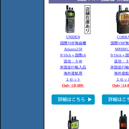
UNIDEN
COBR
国際VHF無線機
国際VHF
Atlantis250
MRHH1
9/16ch＋国際ch
9/16ch＋
送信：５Ｗ
送信：３
米国並行輸入品
米国並行輸
海外渡航用
海外渡航
１セット
１セッ
Only \18,480-
Only \14,