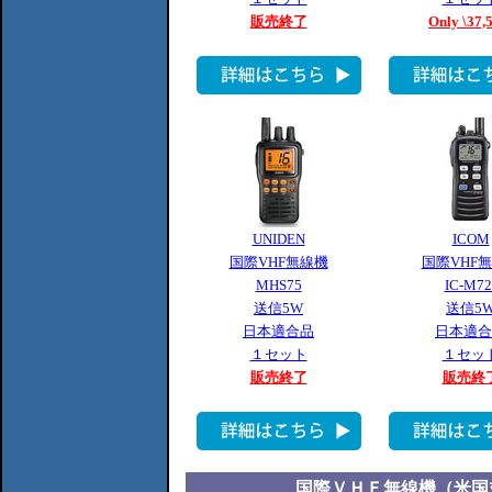
販売終了
Only \37,
UNIDEN
ICOM
国際VHF無線機
国際VHF
MHS75
IC-M72
送信5W
送信5
日本適合品
日本適合
１セット
１セッ
販売終了
販売終
国際ＶＨＦ無線機（米国