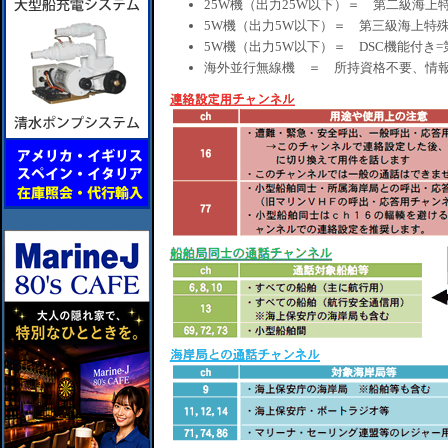
25W機（出力25W以下）＝ 第二級海上
5W機（出力5W以下）＝ 第三級海上特
5W機（出力5W以下）＝ DSC機能付き
海外並行無線機 ＝ 所持資格不要、情