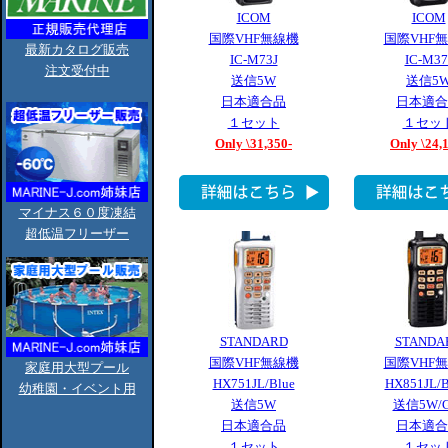
ICOM
ICOM
国際VHF無線機
国際VHF
最新カタログ販売
IC-M73J
IC-M37
注文受付中
送信5W
送信5
日本適合品
日本適合
１セット
１セッ
Only \31,350-
Only \24,
マイナス６０度凍結
超低温フリーザー
STANDARD
STANDA
国際VHF無線機
国際VHF
家庭用大型プール
HX751JL/Blue
HX851JL/B
幼稚園・イベント用
送信5W
送信5W/G
日本適合品
日本適合
１セット
１セッ